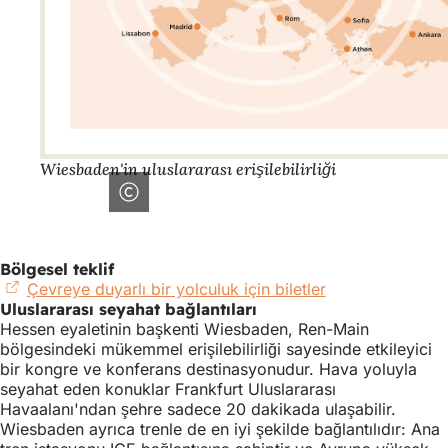
Wiesbaden'in uluslararası erişilebilirliği
Bölgesel teklif
Çevreye duyarlı bir yolculuk için biletler
(Yeni
Uluslararası seyahat bağlantıları
bir
Hessen eyaletinin başkenti Wiesbaden, Ren-Main
sekmede
bölgesindeki mükemmel erişilebilirliği sayesinde etkileyici
açılır)
bir kongre ve konferans destinasyonudur. Hava yoluyla
seyahat eden konuklar Frankfurt Uluslararası
Havaalanı'ndan şehre sadece 20 dakikada ulaşabilir.
Wiesbaden ayrıca trenle de en iyi şekilde bağlantılıdır: Ana