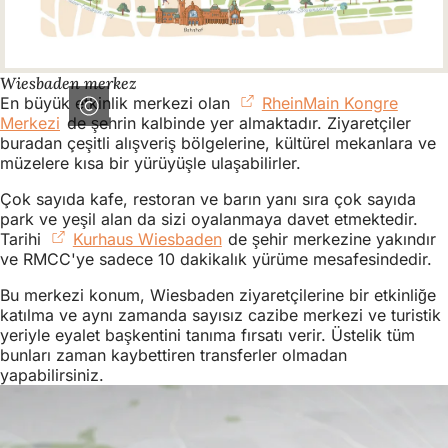
Wiesbaden merkez
En büyük etkinlik merkezi olan
RheinMain Kongre
Merkezi
(Yeni
de şehrin kalbinde yer almaktadır. Ziyaretçiler
buradan çeşitli alışveriş bölgelerine, kültürel mekanlara ve
bir
müzelere kısa bir yürüyüşle ulaşabilirler.
sekmede
açılır)
Çok sayıda kafe, restoran ve barın yanı sıra çok sayıda
park ve yeşil alan da sizi oyalanmaya davet etmektedir.
Tarihi
Kurhaus Wiesbaden
(Yeni
de şehir merkezine yakındır
ve RMCC'ye sadece 10 dakikalık yürüme mesafesindedir.
bir
sekmede
Bu merkezi konum, Wiesbaden ziyaretçilerine bir etkinliğe
açılır)
katılma ve aynı zamanda sayısız cazibe merkezi ve turistik
yeriyle eyalet başkentini tanıma fırsatı verir. Üstelik tüm
bunları zaman kaybettiren transferler olmadan
yapabilirsiniz.