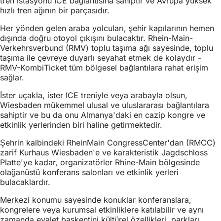
tren istasyonu ICE bağlantısına sahiptir ve Avrupa yüksek
hızlı tren ağının bir parçasıdır.
Her yönden gelen araba yolcuları, şehir kapılarının hemen
dışında doğru otoyol çıkışını bulacaktır. Rhein-Main-
Verkehrsverbund (RMV) toplu taşıma ağı sayesinde, toplu
taşıma ile çevreye duyarlı seyahat etmek de kolaydır -
RMV-KombiTicket tüm bölgesel bağlantılara rahat erişim
sağlar.
İster uçakla, ister ICE treniyle veya arabayla olsun,
Wiesbaden mükemmel ulusal ve uluslararası bağlantılara
sahiptir ve bu da onu Almanya'daki en cazip kongre ve
etkinlik yerlerinden biri haline getirmektedir.
Şehrin kalbindeki RheinMain CongressCenter'dan (RMCC)
zarif Kurhaus Wiesbaden'e ve karakteristik Jagdschloss
Platte'ye kadar, organizatörler Rhine-Main bölgesinde
olağanüstü konferans salonları ve etkinlik yerleri
bulacaklardır.
Merkezi konumu sayesinde konuklar konferanslara,
kongrelere veya kurumsal etkinliklere katılabilir ve aynı
zamanda eyalet başkentini kültürel özellikleri, parkları,