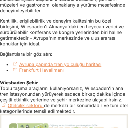
müzeleri ve gastronomi olanaklarıyla yürüme mesafesinde
deneyimleyebilirler.
Kentlilik, erişilebilirlik ve deneyim kalitesinin bu özel
birleşimi, Wiesbaden'i Almanya'daki en heyecan verici ve
sürdürülebilir konferans ve kongre yerlerinden biri haline
getirmektedir - Avrupa'nın merkezinde ve uluslararası
konuklar için ideal.
Bağlantılara bir göz atın:
Avrupa çapında tren yolculuğu haritası
(Yeni
Frankfurt Havalimanı
(Yeni
bir
bir
sekmede
sekmede
açılır)
Wiesbaden Şehir
açılır)
Toplu taşıma araçlarını kullanıyorsanız, Wiesbaden'in ana
tren istasyonundan yürüyerek sadece birkaç dakika içinde
çeşitli etkinlik yerlerine ve şehir merkezine ulaşabilirsiniz.
Otelcilik sektörü
(Yeni
de merkezi bir konumdadır ve tüm otel
kategorilerinde temsil edilmektedir.
bir
sekmede
açılır)