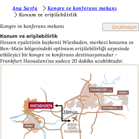
B
Ana Sayfa
Kongre ve konferans mekanı
İçeriğe atla
Konum ve erişilebilirlik
u
Kongre ve konferans mekanı
Unutmayın
r
Konum ve erişilebilirlik
a
Hessen eyaletinin başkenti Wiesbaden, merkezi konumu ve
d
Ren-Main bölgesindeki optimum erişilebilirliği sayesinde
etkileyici bir kongre ve konferans destinasyonudur -
a
Frankfurt Havaalanı'na sadece 20 dakika uzaklıktadır.
s
ı
n
ı
z
: