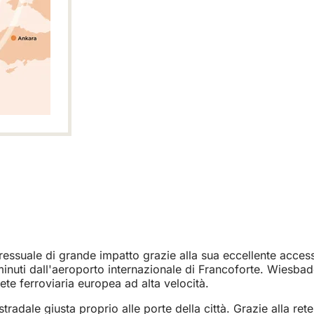
essuale di grande impatto grazie alla sua eccellente accessi
minuti dall'aeroporto internazionale di Francoforte. Wiesba
rete ferroviaria europea ad alta velocità.
a
a)
tostradale giusta proprio alle porte della città. Grazie alla 