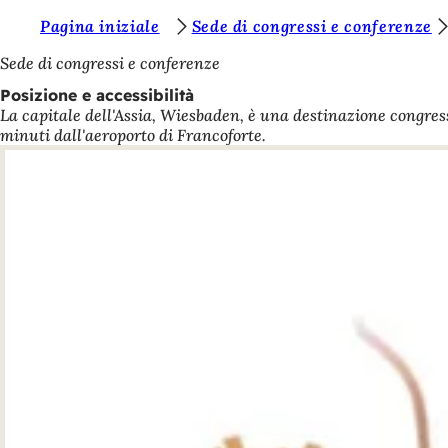
S
Pagina iniziale
Sede di congressi e conferenze
Vai al contenuto
i
Sede di congressi e conferenze
e
Posizione e accessibilità
La capitale dell'Assia, Wiesbaden, è una destinazione congress
t
minuti dall'aeroporto di Francoforte.
e
q
u
i
: