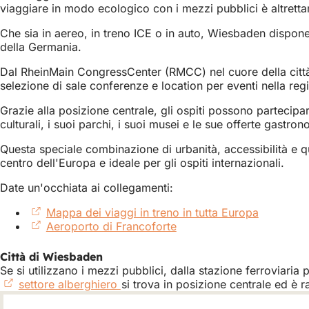
viaggiare in modo ecologico con i mezzi pubblici è altrettan
Che sia in aereo, in treno ICE o in auto, Wiesbaden dispone 
della Germania.
Dal RheinMain CongressCenter (RMCC) nel cuore della città 
selezione di sale conferenze e location per eventi nella r
Grazie alla posizione centrale, gli ospiti possono partecipa
culturali, i suoi parchi, i suoi musei e le sue offerte gastron
Questa speciale combinazione di urbanità, accessibilità e qu
centro dell'Europa e ideale per gli ospiti internazionali.
Date un'occhiata ai collegamenti:
Mappa dei viaggi in treno in tutta Europa
(Si
Aeroporto di Francoforte
(Si
apre
apre
in
in
una
Città di Wiesbaden
una
nuova
Se si utilizzano i mezzi pubblici, dalla stazione ferroviaria 
nuova
scheda)
settore alberghiero
(Si
si trova in posizione centrale ed è r
scheda)
apre