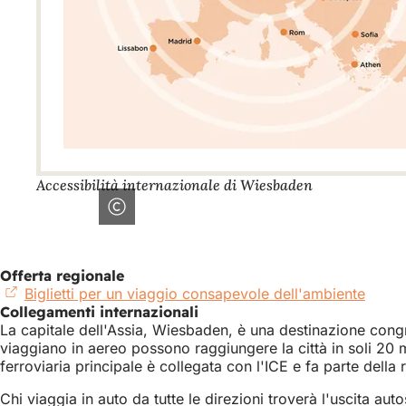
Accessibilità internazionale di Wiesbaden
Offerta regionale
Biglietti per un viaggio consapevole dell'ambiente
(Si
Collegamenti internazionali
apre
La capitale dell'Assia, Wiesbaden, è una destinazione congr
in
viaggiano in aereo possono raggiungere la città in soli 20 
una
ferroviaria principale è collegata con l'ICE e fa parte della 
nuov
sched
Chi viaggia in auto da tutte le direzioni troverà l'uscita au