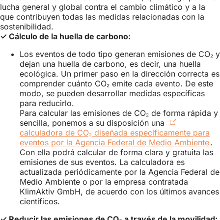
nueva
lucha general y global contra el cambio climático y a la
pestaña)
que contribuyen todas las medidas relacionadas con la
sostenibilidad.
✓ Cálculo de la huella de carbono:
Los eventos de todo tipo generan emisiones de CO₂ y
dejan una huella de carbono, es decir, una huella
ecológica. Un primer paso en la dirección correcta es
comprender cuánto CO₂ emite cada evento. De este
modo, se pueden desarrollar medidas específicas
para reducirlo.
Para calcular las emisiones de CO₂ de forma rápida y
sencilla, ponemos a su disposición una
calculadora de CO₂ diseñada específicamente para
eventos por la Agencia Federal de Medio Ambiente
(S
.
Con ella podrá calcular de forma clara y gratuita las
ab
emisiones de sus eventos. La calculadora es
en
actualizada periódicamente por la Agencia Federal de
un
Medio Ambiente o por la empresa contratada
nu
KlimAktiv GmbH, de acuerdo con los últimos avances
pe
científicos.
✓ Reducir las emisiones de CO₂ a través de la movilidad: