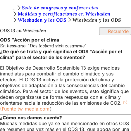
E
Sede de congresos y conferencias
Saltar al contenido
Medidas y certificaciones en Wiesbaden
s
Wiesbaden y los ODS
Wiesbaden y los ODS
t
ODS 13 en Wiesbaden
Recuerde
á
ODS "Acción por el clima
s
En hessiano: "Des lebberd sich zesamme"
¿De qué se trata y qué significa el ODS "Acción por el
a
clima" para el sector de los eventos?
q
El Objetivo de Desarrollo Sostenible 13 exige medidas
u
inmediatas para combatir el cambio climático y sus
efectos. El ODS 13 incluye la protección del clima y
í
objetivos de adaptación a las consecuencias del cambio
:
climático. Para el sector de los eventos, esto significa que
deben organizarse de forma respetuosa con el clima y
orientarse hacia la reducción de las emisiones de CO2.
(Fuente tw-media.com
(Se
)
abre
¿Cómo nos damos cuenta?
en
Muchas medidas que ya se han mencionado en otros ODS
una
se resumen una vez más en el ODS 13, que aboga por una