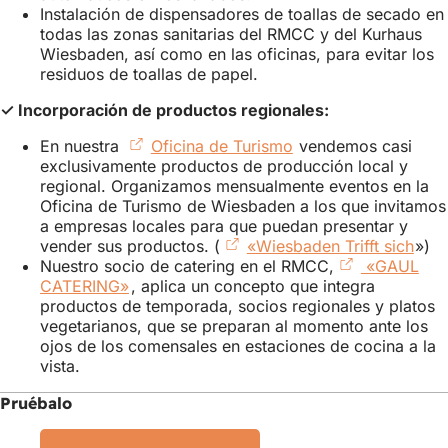
Instalación de dispensadores de toallas de secado en
todas las zonas sanitarias del RMCC y del Kurhaus
Wiesbaden, así como en las oficinas, para evitar los
residuos de toallas de papel.
✓ Incorporación de productos regionales:
En nuestra
Oficina de Turismo
(Se
vendemos casi
exclusivamente productos de producción local y
abre
regional. Organizamos mensualmente eventos en la
en
Oficina de Turismo de Wiesbaden a los que invitamos
una
a empresas locales para que puedan presentar y
nueva
vender sus productos. (
«Wiesbaden Trifft sich
pestaña)
(Se
»)
Nuestro socio de catering en el RMCC,
«GAUL
abre
CATERING»
(Se
, aplica un concepto que integra
en
productos de temporada, socios regionales y platos
abre
una
vegetarianos, que se preparan al momento ante los
en
nue
ojos de los comensales en estaciones de cocina a la
una
pest
vista.
nueva
pestaña)
Pruébalo