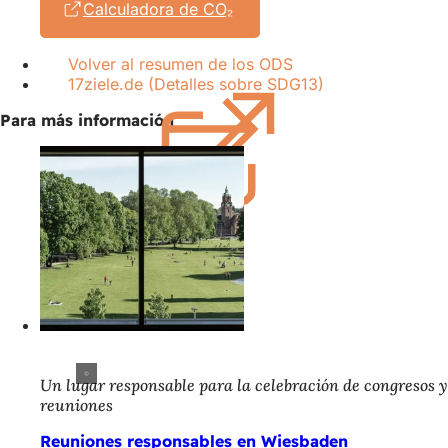
Calculadora de CO₂
(Se
abre
en
Volver al resumen de los ODS
una
17ziele.de (Detalles sobre SDG13)
(Se
nueva
abre
pestaña)
Para más información
en
una
nueva
pestaña)
Un lugar responsable para la celebración de congresos y
reuniones
Reuniones responsables en Wiesbaden