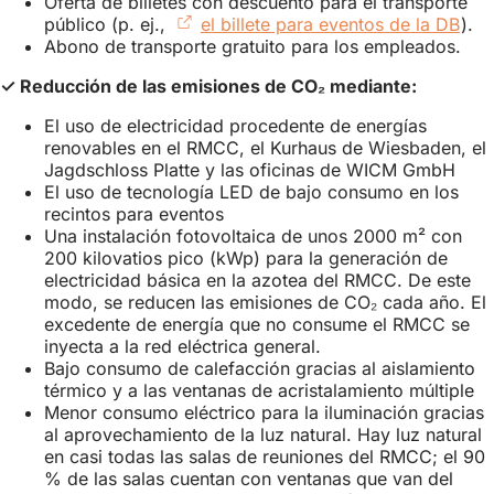
Oferta de billetes con descuento para el transporte
público (p. ej.,
el billete para eventos de la DB
(Se
).
Abono de transporte gratuito para los empleados.
abr
en
✓ Reducción de las emisiones de CO₂ mediante:
una
nue
El uso de electricidad procedente de energías
pes
renovables en el RMCC, el Kurhaus de Wiesbaden, el
Jagdschloss Platte y las oficinas de WICM GmbH
El uso de tecnología LED de bajo consumo en los
recintos para eventos
Una instalación fotovoltaica de unos 2000 m² con
200 kilovatios pico (kWp) para la generación de
electricidad básica en la azotea del RMCC. De este
modo, se reducen las emisiones de CO₂ cada año. El
excedente de energía que no consume el RMCC se
inyecta a la red eléctrica general.
Bajo consumo de calefacción gracias al aislamiento
térmico y a las ventanas de acristalamiento múltiple
Menor consumo eléctrico para la iluminación gracias
al aprovechamiento de la luz natural. Hay luz natural
en casi todas las salas de reuniones del RMCC; el 90
% de las salas cuentan con ventanas que van del