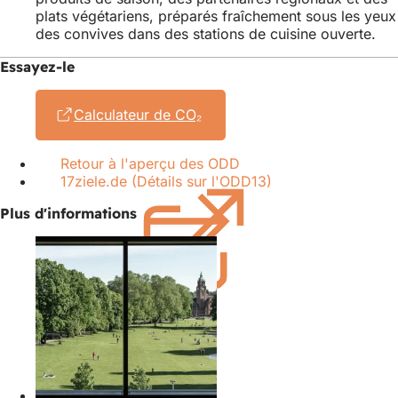
plats végétariens, préparés fraîchement sous les yeux
un
onglet)
des convives dans des stations de cuisine ouverte.
nouvel
onglet)
Essayez-le
Calculateur de CO₂
(S'ouvre
dans
un
Retour à l'aperçu des ODD
nouvel
17ziele.de (Détails sur l'ODD13)
(S'ouvre
onglet)
dans
Plus d'informations
un
nouvel
onglet)