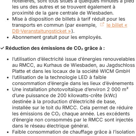
hôtelières, sont tous situés à quelques minutes à pied
les uns des autres et se trouvent également à
proximité de la gare centrale de Wiesbaden.
Mise à disposition de billets à tarif réduit pour les
transports en commun (par exemple,
le billet «
DB-Veranstaltungsticket »
(S'ouvre
).
Abonnement gratuit pour les employés.
dans
un
✓ Réduction des émissions de CO₂ grâce à :
nouvel
onglet)
l’utilisation d’électricité issue d’énergies renouvelables
au RMCC, au Kurhaus de Wiesbaden, au Jagdschloss
Platte et dans les locaux de la société WICM GmbH
l’utilisation de la technologie LED à faible
consommation d’énergie dans les lieux d’événements
Une installation photovoltaïque d’environ 2 000 m²
d’une puissance de 200 kilowatts-crête (kWc)
destinée à la production d’électricité de base,
installée sur le toit du RMCC. Cela permet de réduire
les émissions de CO₂ chaque année. Les excédents
d’énergie non consommés par le RMCC sont injectés
dans le réseau électrique général.
Faible consommation de chauffage grâce à l’isolation