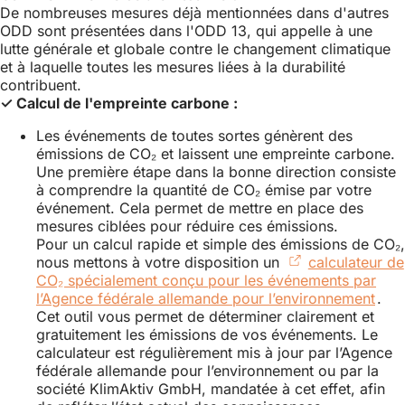
un
De nombreuses mesures déjà mentionnées dans d'autres
nouvel
ODD sont présentées dans l'ODD 13, qui appelle à une
onglet)
lutte générale et globale contre le changement climatique
et à laquelle toutes les mesures liées à la durabilité
contribuent.
✓ Calcul de l'empreinte carbone :
Les événements de toutes sortes génèrent des
émissions de CO₂ et laissent une empreinte carbone.
Une première étape dans la bonne direction consiste
à comprendre la quantité de CO₂ émise par votre
événement. Cela permet de mettre en place des
mesures ciblées pour réduire ces émissions.
Pour un calcul rapide et simple des émissions de CO₂,
nous mettons à votre disposition un
calculateur de
CO₂ spécialement conçu pour les événements par
l’Agence fédérale allemande pour l’environnement
(S'o
.
Cet outil vous permet de déterminer clairement et
dan
gratuitement les émissions de vos événements. Le
un
calculateur est régulièrement mis à jour par l’Agence
nou
fédérale allemande pour l’environnement ou par la
ongl
société KlimAktiv GmbH, mandatée à cet effet, afin