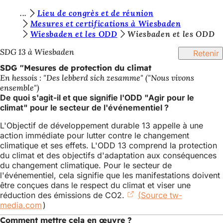
V
Lieu de congrès et de réunion
Accéder au contenu
Mesures et certifications à Wiesbaden
o
Wiesbaden et les ODD
Wiesbaden et les ODD
u
SDG 13 à Wiesbaden
Retenir
s
SDG "Mesures de protection du climat
ê
En hessois : "Des lebberd sich zesamme" ("Nous vivons
ensemble")
t
De quoi s'agit-il et que signifie l'ODD "Agir pour le
e
climat" pour le secteur de l'événementiel ?
s
L'Objectif de développement durable 13 appelle à une
action immédiate pour lutter contre le changement
i
climatique et ses effets. L'ODD 13 comprend la protection
c
du climat et des objectifs d'adaptation aux conséquences
du changement climatique. Pour le secteur de
i
l'événementiel, cela signifie que les manifestations doivent
:
être conçues dans le respect du climat et viser une
réduction des émissions de CO2.
(Source tw-
media.com
(S'ouvre
)
dans
Comment mettre cela en œuvre ?