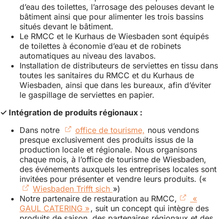
d’eau des toilettes, l’arrosage des pelouses devant le
bâtiment ainsi que pour alimenter les trois bassins
situés devant le bâtiment.
Le RMCC et le Kurhaus de Wiesbaden sont équipés
de toilettes à économie d’eau et de robinets
automatiques au niveau des lavabos.
Installation de distributeurs de serviettes en tissu dans
toutes les sanitaires du RMCC et du Kurhaus de
Wiesbaden, ainsi que dans les bureaux, afin d’éviter
le gaspillage de serviettes en papier.
✓ Intégration de produits régionaux :
Dans notre
office de tourisme,
(S'ouvre
nous vendons
presque exclusivement des produits issus de la
dans
production locale et régionale. Nous organisons
un
chaque mois, à l’office de tourisme de Wiesbaden,
nouvel
des événements auxquels les entreprises locales sont
onglet)
invitées pour présenter et vendre leurs produits. («
Wiesbaden Trifft sich
(S'ouvre
»)
Notre partenaire de restauration au RMCC,
dans
«
GAUL CATERING »
(S'ouvre
, suit un concept qui intègre des
un
produits de saison, des partenaires régionaux et des
dans
nouvel