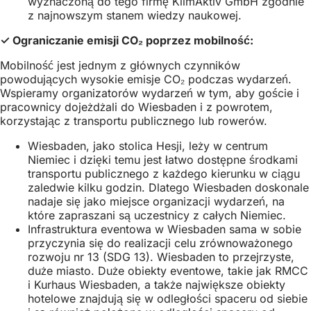
wyznaczoną do tego firmę KlimAktiv GmbH zgodnie
z najnowszym stanem wiedzy naukowej.
✓ Ograniczanie emisji CO₂ poprzez mobilność:
Mobilność jest jednym z głównych czynników
powodujących wysokie emisje CO₂ podczas wydarzeń.
Wspieramy organizatorów wydarzeń w tym, aby goście i
pracownicy dojeżdżali do Wiesbaden i z powrotem,
korzystając z transportu publicznego lub rowerów.
Wiesbaden, jako stolica Hesji, leży w centrum
Niemiec i dzięki temu jest łatwo dostępne środkami
transportu publicznego z każdego kierunku w ciągu
zaledwie kilku godzin. Dlatego Wiesbaden doskonale
nadaje się jako miejsce organizacji wydarzeń, na
które zapraszani są uczestnicy z całych Niemiec.
Infrastruktura eventowa w Wiesbaden sama w sobie
przyczynia się do realizacji celu zrównoważonego
rozwoju nr 13 (SDG 13). Wiesbaden to przejrzyste,
duże miasto. Duże obiekty eventowe, takie jak RMCC
i Kurhaus Wiesbaden, a także największe obiekty
hotelowe znajdują się w odległości spaceru od siebie