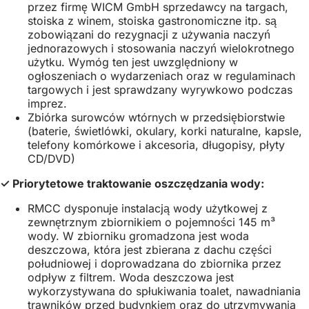
przez firmę WICM GmbH sprzedawcy na targach,
stoiska z winem, stoiska gastronomiczne itp. są
zobowiązani do rezygnacji z używania naczyń
jednorazowych i stosowania naczyń wielokrotnego
użytku. Wymóg ten jest uwzględniony w
ogłoszeniach o wydarzeniach oraz w regulaminach
targowych i jest sprawdzany wyrywkowo podczas
imprez.
Zbiórka surowców wtórnych w przedsiębiorstwie
(baterie, świetlówki, okulary, korki naturalne, kapsle,
telefony komórkowe i akcesoria, długopisy, płyty
CD/DVD)
✓ Priorytetowe traktowanie oszczędzania wody:
RMCC dysponuje instalacją wody użytkowej z
zewnętrznym zbiornikiem o pojemności 145 m³
wody. W zbiorniku gromadzona jest woda
deszczowa, która jest zbierana z dachu części
południowej i doprowadzana do zbiornika przez
odpływ z filtrem. Woda deszczowa jest
wykorzystywana do spłukiwania toalet, nawadniania
trawników przed budynkiem oraz do utrzymywania