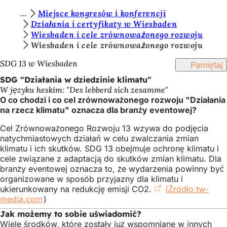
J
Miejsce kongresów i konferencji
Przejdź do treści
Działania i certyfikaty w Wiesbaden
e
Wiesbaden i cele zrównoważonego rozwoju
s
Wiesbaden i cele zrównoważonego rozwoju
t
SDG 13 w Wiesbaden
Pamiętaj
e
SDG "Działania w dziedzinie klimatu"
W języku heskim: "Des lebberd sich zesamme"
ś
O co chodzi i co cel zrównoważonego rozwoju "Działania
t
na rzecz klimatu" oznacza dla branży eventowej?
u
Cel Zrównoważonego Rozwoju 13 wzywa do podjęcia
natychmiastowych działań w celu zwalczania zmian
t
klimatu i ich skutków. SDG 13 obejmuje ochronę klimatu i
a
cele związane z adaptacją do skutków zmian klimatu. Dla
branży eventowej oznacza to, że wydarzenia powinny być
j
organizowane w sposób przyjazny dla klimatu i
:
ukierunkowany na redukcję emisji CO2.
(Źródło tw-
media.com
(Otwiera
)
się
Jak możemy to sobie uświadomić?
w
Wiele środków, które zostały już wspomniane w innych