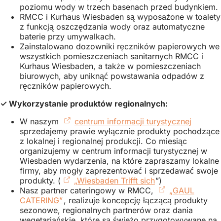
poziomu wody w trzech basenach przed budynkiem.
RMCC i Kurhaus Wiesbaden są wyposażone w toalety
z funkcją oszczędzania wody oraz automatyczne
baterie przy umywalkach.
Zainstalowano dozowniki ręczników papierowych we
wszystkich pomieszczeniach sanitarnych RMCC i
Kurhaus Wiesbaden, a także w pomieszczeniach
biurowych, aby uniknąć powstawania odpadów z
ręczników papierowych.
✓ Wykorzystanie produktów regionalnych:
W naszym
centrum informacji turystycznej
(Otwier
sprzedajemy prawie wyłącznie produkty pochodzące
się
z lokalnej i regionalnej produkcji. Co miesiąc
w
organizujemy w centrum informacji turystycznej w
nowej
Wiesbaden wydarzenia, na które zapraszamy lokalne
karcie)
firmy, aby mogły zaprezentować i sprzedawać swoje
produkty. (
„Wiesbaden Trifft sich
(Otwiera
”)
Nasz partner cateringowy w RMCC,
się
„GAUL
CATERING”
(Otwiera
, realizuje koncepcję łączącą produkty
w
sezonowe, regionalnych partnerów oraz dania
się
nowej
wegetariańskie, które są świeżo przygotowywane na
w
karcie)