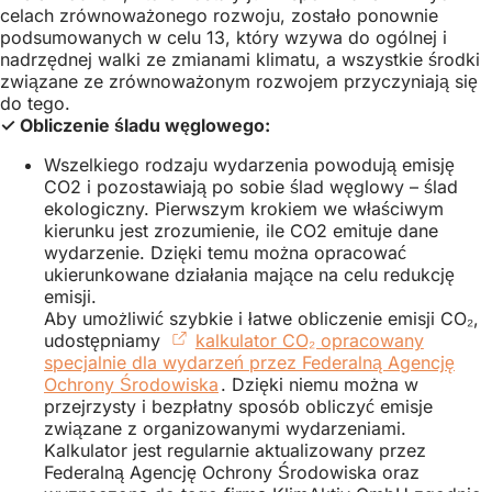
nowej
celach zrównoważonego rozwoju, zostało ponownie
karcie)
podsumowanych w celu 13, który wzywa do ogólnej i
nadrzędnej walki ze zmianami klimatu, a wszystkie środki
związane ze zrównoważonym rozwojem przyczyniają się
do tego.
✓ Obliczenie śladu węglowego:
Wszelkiego rodzaju wydarzenia powodują emisję
CO2 i pozostawiają po sobie ślad węglowy – ślad
ekologiczny. Pierwszym krokiem we właściwym
kierunku jest zrozumienie, ile CO2 emituje dane
wydarzenie. Dzięki temu można opracować
ukierunkowane działania mające na celu redukcję
emisji.
Aby umożliwić szybkie i łatwe obliczenie emisji CO₂,
udostępniamy
kalkulator CO₂ opracowany
specjalnie dla wydarzeń przez Federalną Agencję
Ochrony Środowiska
(Otwiera
. Dzięki niemu można w
przejrzysty i bezpłatny sposób obliczyć emisje
się
związane z organizowanymi wydarzeniami.
w
Kalkulator jest regularnie aktualizowany przez
nowej
Federalną Agencję Ochrony Środowiska oraz
karcie)