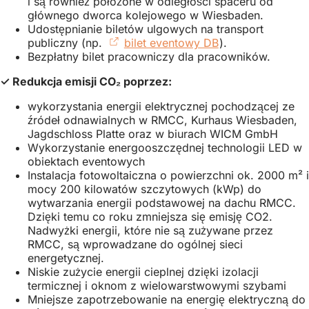
i są również położone w odległości spaceru od
głównego dworca kolejowego w Wiesbaden.
Udostępnianie biletów ulgowych na transport
publiczny (np.
bilet eventowy DB
(Otwiera
).
Bezpłatny bilet pracowniczy dla pracowników.
się
w
✓ Redukcja emisji CO₂ poprzez:
nowej
karcie)
wykorzystania energii elektrycznej pochodzącej ze
źródeł odnawialnych w RMCC, Kurhaus Wiesbaden,
Jagdschloss Platte oraz w biurach WICM GmbH
Wykorzystanie energooszczędnej technologii LED w
obiektach eventowych
Instalacja fotowoltaiczna o powierzchni ok. 2000 m² i
mocy 200 kilowatów szczytowych (kWp) do
wytwarzania energii podstawowej na dachu RMCC.
Dzięki temu co roku zmniejsza się emisję CO2.
Nadwyżki energii, które nie są zużywane przez
RMCC, są wprowadzane do ogólnej sieci
energetycznej.
Niskie zużycie energii cieplnej dzięki izolacji
termicznej i oknom z wielowarstwowymi szybami
Mniejsze zapotrzebowanie na energię elektryczną do