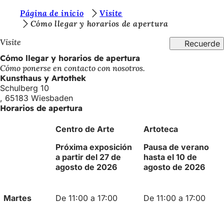
E
Página de inicio
Visite
Saltar al contenido
Cómo llegar y horarios de apertura
s
Visite
Recuerde
t
Cómo llegar y horarios de apertura
á
Cómo ponerse en contacto con nosotros.
s
Kunsthaus y Artothek
Schulberg 10
a
, 65183 Wiesbaden
q
Horarios de apertura
u
Centro de Arte
Artoteca
í
Próxima exposición
Pausa de verano
:
a partir del 27 de
hasta el 10 de
agosto de 2026
agosto de 2026
Martes
De 11:00 a 17:00
De 11:00 a 17:00