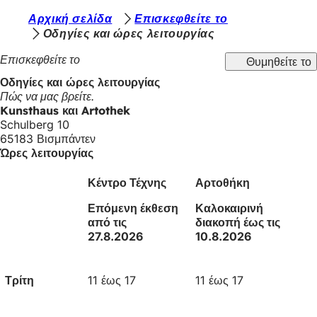
Β
Αρχική σελίδα
Επισκεφθείτε το
Μετάβαση στο περιεχόμενο
Οδηγίες και ώρες λειτουργίας
ρ
Επισκεφθείτε το
Θυμηθείτε το
ί
Οδηγίες και ώρες λειτουργίας
σ
Πώς να μας βρείτε.
κ
Kunsthaus και Artothek
Schulberg 10
ε
65183 Βισμπάντεν
σ
Ώρες λειτουργίας
τ
Κέντρο Τέχνης
Αρτοθήκη
ε
Επόμενη έκθεση
Καλοκαιρινή
ε
από τις
διακοπή έως τις
27.8.2026
10.8.2026
δ
ώ
Τρίτη
11 έως 17
11 έως 17
: