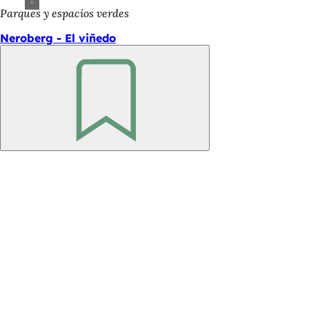
Parques y espacios verdes
Neroberg - El viñedo
Recuerde
Zona
de
los
pies