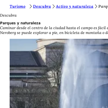
E
Turismo
Descubra
Activo y naturaleza
Parq
Saltar al contenido
s
Descubra
t
Parques y naturaleza
Caminar desde el centro de la ciudad hasta el campo es fácil
á
Neroberg se puede explorar a pie, en bicicleta de montaña o de
s
a
q
u
í
: