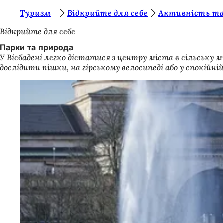
Т
Туризм
Відкрийте для себе
Активність та
Перейти до змісту
и
Відкрийте для себе
т
Парки та природа
У Вісбадені легко дістатися з центру міста в сільську
у
дослідити пішки, на гірському велосипеді або у спокійній
т
: