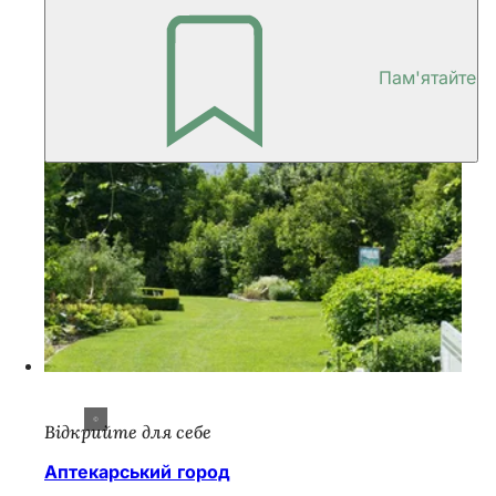
Пам'ятайте
Відкрийте для себе
Аптекарський город