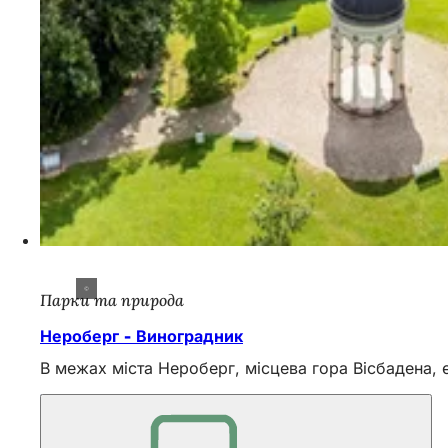
Парки та природа
Нероберг - Виноградник
В межах міста Нероберг, місцева гора Вісбадена, 