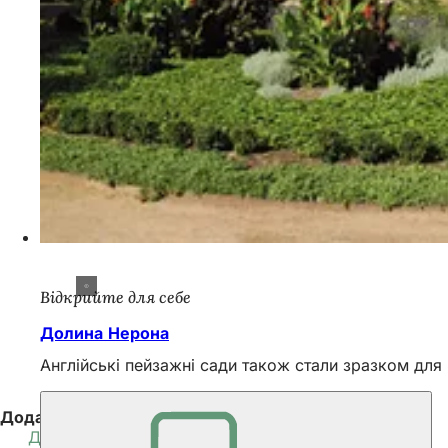
Відкрийте для себе
Долина Нерона
Англійські пейзажні сади також стали зразком для
Додаткова інформація
Дозвілля у Вісбадені
(Відкривається