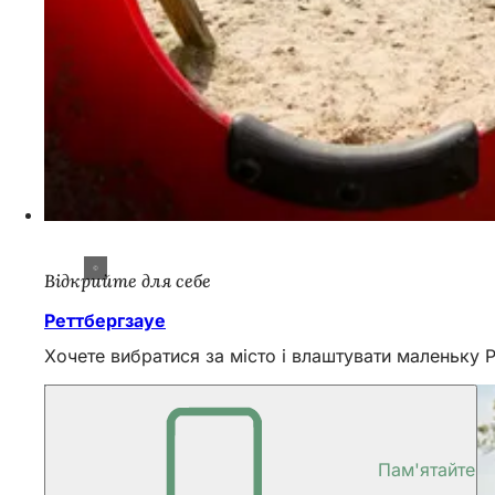
Відкрийте для себе
Реттбергзауе
Хочете вибратися за місто і влаштувати маленьку 
Пам'ятайте