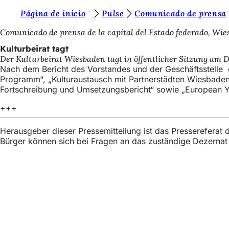
S
Página de inicio
Pulse
Comunicado de prensa
Inhalt anspringen
i
Comunicado de prensa de la capital del Estado federado, Wi
e
Kulturbeirat tagt
Der Kulturbeirat Wiesbaden tagt in öffentlicher Sitzung am Di
b
Nach dem Bericht des Vorstandes und der Geschäftsstelle 
e
Programm“, „Kulturaustausch mit Partnerstädten Wiesbaden
Fortschreibung und Umsetzungsbericht“ sowie „European Y
f
+++
i
n
Herausgeber dieser Pressemitteilung ist das Presserefera
d
Bürger können sich bei Fragen an das zuständige Dezerna
e
n
s
Fußbereich
Acceso rápido
i
Todos los ser
Calendario d
c
Oficina del 