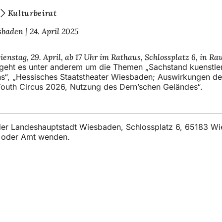
Kulturbeirat
esbaden
24. April 2025
enstag, 29. April, ab 17 Uhr im Rathaus, Schlossplatz 6, in Ra
geht es unter anderem um die Themen „Sachstand kuenstler
s“, „Hessisches Staatstheater Wiesbaden; Auswirkungen de
outh Circus 2026, Nutzung des Dern’schen Geländes“.
t der Landeshauptstadt Wiesbaden, Schlossplatz 6, 65183 W
t oder Amt wenden.
vicios
e actos
ciudadano