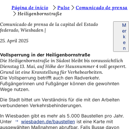
S
Página de inicio
Pulse
Comunicado de prensa
Inhalt anspringen
Heiligenbornstraße
i
Comunicado de prensa de la capital del Estado
M
e
federado, Wiesbaden
er
b
k
25. April 2025
e
e
n
f
Vollsperrung in der Heiligenbornstraße
Die Heiligenbornstraße in Südost bleibt bis voraussichtlich
i
Dienstag 13. Mai, auf Höhe der Hausnummer 4 voll gesperrt.
n
Grund ist eine Kranstellung für Verhebearbeiten.
Die Vollsperrung betrifft auch den Radverkehr.
d
Fußgängerinnen und Fußgänger können die gewohnten
e
Wege nutzen.
n
Die Stadt bittet um Verständnis für die mit den Arbeiten
verbundenen Verkehrsbehinderungen.
s
i
In Wiesbaden gibt es mehr als 5.000 Baustellen pro Jahr.
Unter
wiesbaden.de/baustellen
ist eine Karte mit
c
ausgewählten Maßnahmen abrufbar. Falls Busse davon