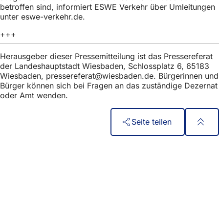
h
betroffen sind, informiert ESWE Verkehr über Umleitungen
unter eswe-verkehr.de.
h
+++
i
e
Herausgeber dieser Pressemitteilung ist das Pressereferat
der Landeshauptstadt Wiesbaden, Schlossplatz 6, 65183
r
Wiesbaden,
pressereferat
wiesbaden
de
. Bürgerinnen und
:
Bürger können sich bei Fragen an das zuständige Dezernat
oder Amt wenden.
Seite teilen
Fußbereich
Acceso rápido
Todos los servicios
Calendario de actos
Oficina del ciudadano
Comentarios sobre el sitio web