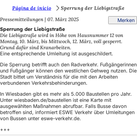
S
Página de inicio
Sperrung der Liebigstraße
Inhalt anspringen
i
Pressemitteilungen
07. März 2025
Merken
e
Sperrung der Liebigstraße
Die Liebigstraße wird in Höhe von Hausnummer 12 von
b
Montag, 10. März, bis Mittwoch, 12. März, voll gesperrt.
e
Grund dafür sind Kranarbeiten.
Eine entsprechende Umleitung ist ausgeschildert.
f
Die Sperrung betrifft auch den Radverkehr. Fußgängerinnen
i
und Fußgänger können den westlichen Gehweg nutzen. Die
n
Stadt bittet um Verständnis für die mit den Arbeiten
verbundenen Verkehrsbehinderungen.
d
e
In Wiesbaden gibt es mehr als 5.000 Baustellen pro Jahr.
Unter wiesbaden.de/baustellen ist eine Karte mit
n
ausgewählten Maßnahmen abrufbar. Falls Busse davon
betroffen sind, informiert ESWE Verkehr über Umleitungen
s
von Bussen unter eswe-verkehr.de.
i
+++
c