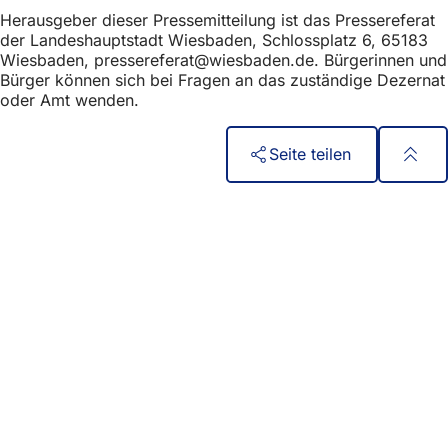
h
Herausgeber dieser Pressemitteilung ist das Pressereferat
der Landeshauptstadt Wiesbaden, Schlossplatz 6, 65183
h
Wiesbaden,
pressereferat
wiesbaden
de
. Bürgerinnen und
i
Bürger können sich bei Fragen an das zuständige Dezernat
oder Amt wenden.
e
r
Seite teilen
:
Fußbereich
Acceso rápido
Todos los servicios
Calendario de actos
Oficina del ciudadano
Comentarios sobre el sitio web
Asuntos jurídicos
Configuración de la protección de datos
Condiciones de uso
Declaración sobre accesibilidad