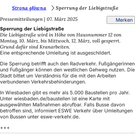
S
Strona główna
Sperrung der Liebigstraße
Inhalt anspringen
i
Pressemitteilungen
07. März 2025
Merken
e
Sperrung der Liebigstraße
Die Liebigstraße wird in Höhe von Hausnummer 12 von
b
Montag, 10. März, bis Mittwoch, 12. März, voll gesperrt.
e
Grund dafür sind Kranarbeiten.
Eine entsprechende Umleitung ist ausgeschildert.
f
Die Sperrung betrifft auch den Radverkehr. Fußgängerinnen
i
und Fußgänger können den westlichen Gehweg nutzen. Die
n
Stadt bittet um Verständnis für die mit den Arbeiten
verbundenen Verkehrsbehinderungen.
d
e
In Wiesbaden gibt es mehr als 5.000 Baustellen pro Jahr.
Unter wiesbaden.de/baustellen ist eine Karte mit
n
ausgewählten Maßnahmen abrufbar. Falls Busse davon
betroffen sind, informiert ESWE Verkehr über Umleitungen
s
von Bussen unter eswe-verkehr.de.
i
+++
c