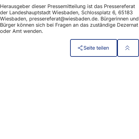
h
Herausgeber dieser Pressemitteilung ist das Pressereferat
der Landeshauptstadt Wiesbaden, Schlossplatz 6, 65183
h
Wiesbaden,
pressereferat
wiesbaden
de
. Bürgerinnen und
i
Bürger können sich bei Fragen an das zuständige Dezernat
oder Amt wenden.
e
r
Seite teilen
:
Fußbereich
Szybki dostęp
Wszystkie usługi
Kalendarz wydarzeń
Biuro obywatelskie
Opinie na temat strony internetowej
Kwestie prawne
Ustawienia ochrony danych
Warunki użytkowania
Deklaracja w sprawie dostępności