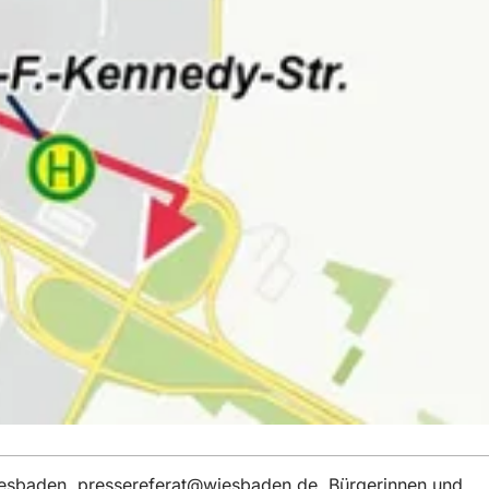
iesbaden,
pressereferat
wiesbaden
de
. Bürgerinnen und