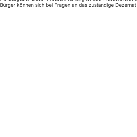
Bürger können sich bei Fragen an das zuständige Dezerna
Fußbereich
Acceso rápido
Todos los ser
Calendario d
Oficina del 
Comentarios 
Asuntos jurídicos
Configuració
Condiciones 
Declaración 