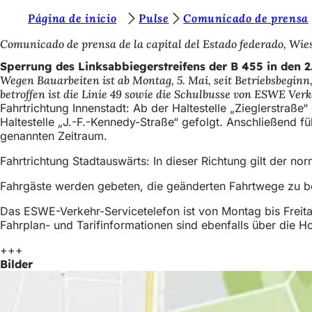
S
Página de inicio
Pulse
Comunicado de prensa
Inhalt anspringen
i
Comunicado de prensa de la capital del Estado federado, Wi
e
Sperrung des Linksabbiegerstreifens der B 455 in den 2
Wegen Bauarbeiten ist ab Montag, 5. Mai, seit Betriebsbeginn, 
b
betroffen ist die Linie 49 sowie die Schulbusse von ESWE Verk
e
Fahrtrichtung Innenstadt: Ab der Haltestelle „Zieglerstraße
Haltestelle „J.-F.-Kennedy-Straße“ gefolgt. Anschließend füh
f
genannten Zeitraum.
i
Fahrtrichtung Stadtauswärts: In dieser Richtung gilt der n
n
Fahrgäste werden gebeten, die geänderten Fahrtwege zu be
d
Das ESWE-Verkehr-Servicetelefon ist von Montag bis Freit
e
Fahrplan- und Tarifinformationen sind ebenfalls über die 
n
+++
s
Bilder
i
c