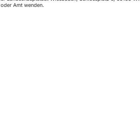
t oder Amt wenden.
vicios
e actos
ciudadano
sobre el sitio web
n de la protección de datos
de uso
sobre accesibilidad