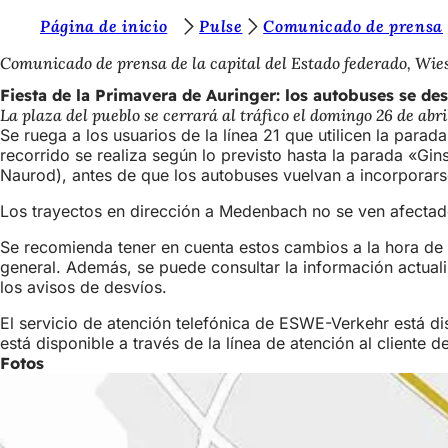
E
Página de inicio
Pulse
Comunicado de prensa
Saltar al contenido
s
Comunicado de prensa de la capital del Estado federado, Wi
t
Fiesta de la Primavera de Auringer: los autobuses se de
La plaza del pueblo se cerrará al tráfico el domingo 26 de abri
á
Se ruega a los usuarios de la línea 21 que utilicen la par
s
recorrido se realiza según lo previsto hasta la parada «Gi
Naurod), antes de que los autobuses vuelvan a incorporarse
a
Los trayectos en dirección a Medenbach no se ven afecta
q
u
Se recomienda tener en cuenta estos cambios a la hora de p
general. Además, se puede consultar la información actualiz
í
los avisos de desvíos.
:
El servicio de atención telefónica de ESWE-Verkehr está d
está disponible a través de la línea de atención al cliente
Fotos