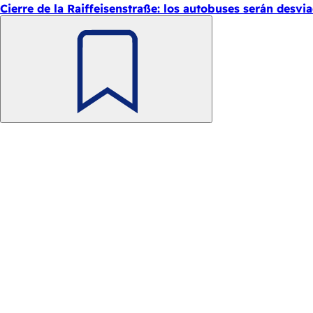
Cierre de la Raiffeisenstraße: los autobuses serán desvi
Recuerde
Zona
Acceso rápido
de
Todos los servicios
Calendario de actos
los
Oficina del ciudadano
pies
Comentarios sobre el sitio web
Asuntos jurídicos
Configuración de la protección de datos
Condiciones de uso
Declaración sobre accesibilidad