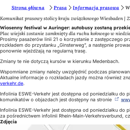
J
Strona główna
Prasa
Informacja prasowa
W
Przejdź do treści
e
Komunikat prasowy stolicy kraju związkowego Wiesbaden
2
s
Wiosenny festiwal w Auringer: autobusy zostaną przek
Plac wiejski zostanie zamknięty dla ruchu kołowego w niedzi
t
Prosimy pasażerów linii 21 o korzystanie z zastępczego p
e
rozkładem do przystanku „Ginsterweg”, a następnie prowad
ponownie wjeżdżają na regularną trasę.
ś
Zmiany te nie dotyczą kursów w kierunku Medenbach.
t
u
Wspomniane zmiany należy uwzględnić podczas planowania 
Aktualne informacje o rozkładach jazdy można również znal
t
verkehr.de
.
a
Infolinia ESWE-Verkehr jest dostępna od poniedziałku do
j
komunikatów o objazdach jest dostępny na stronie
www
:
Infolinia ESWE-Verkehr jest dostępna od poniedziałku do
za pośrednictwem infolinii Rhein-Main-Verkehrsverbund, 
Zdjęcia