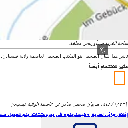
ساحة القرية في أورينجن مغلقة.
ناشر هذا البيان الصحفي هو المكتب الصحفي لعاصمة ولاية فيسبادن، Schlossplatz 6، 65183 فيسبادن،
مثير للاهتمام أيضاً
٢٣‏/١‏/١٤٤٨ هـ
بيان صحفي صادر عن عاصمة الولاية فيسبادن
إغلاق جزئي لطريق «هيسنرينغ» في نوردنشتات: يتم تحويل مسا