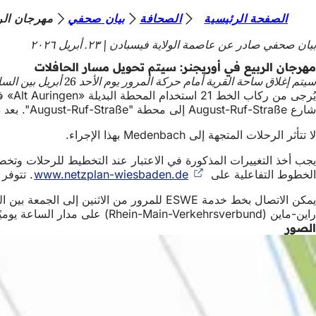
أ
الصفحة الرئيسية
الصحافة
بيان صحفي
مهرجان الر
الانتقال إلى المحتوى
ن
بيان صحفي صادر عن عاصمة الولاية فيسبادن
٢٣. أبريل ٢٠٢٦
ت
مهرجان الربيع في أوريجنر: سيتم تحويل مسار الحافلات
سيتم إغلاق ساحة القرية أمام حركة المرور يوم الأحد 26 أبريل بين الساعة 8 صباحًا و7 مساءً بمناسبة مهرجان الربيع ونصب عمود مايو في أورينجن.
ه
ن
شارع August-Ruf-Straße إلى محطة "August-Ruf-Straße". بعد ذلك، تستمر الرحلة عبر Alt Auringen والطريق K 659 (باتجاه Naurod)، قبل أن تعود الحافلات إلى مسار الخط المعتاد.
ا
لا تتأثر الرحلات المتجهة إلى Medenbach بهذا الإجراء.
يجب أخذ التغييرات المذكورة في الاعتبار عند التخطيط للرحلات وت
الخطوط التفاعلية على
www.netzplan-wiesbaden.de
(يفتح
. تتوفر
في
علامة
راين-ماين (Rhein-Main-Verkehrsverbund) على مدار الساعة يوميًا على الرقم (069) 24248024.
تبويب
الصور
جديدة)