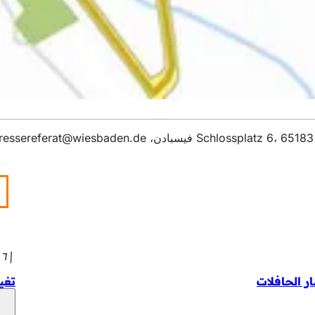
ressereferat
wiesbaden
de
١٦‏/١‏/٨
ر الحافلات
تغي