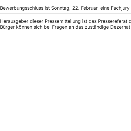
h
Bewerbungsschluss ist Sonntag, 22. Februar, eine Fachjur
h
Herausgeber dieser Pressemitteilung ist das Presserefera
i
Bürger können sich bei Fragen an das zuständige Dezerna
e
r
:
Fußbereich
Acceso rápido
Todos los ser
Calendario d
Oficina del 
Comentarios 
Asuntos jurídicos
Configuració
Condiciones 