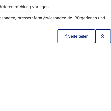
in
einem
 Förderempfehlung vorlegen.
einem
neuen
neuen
Tab)
Tab)
iesbaden,
pressereferat
wiesbaden
de
. Bürgerinnen und
Seite teilen