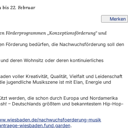
bis 22. Februar
Merken
inen Förderprogrammen „Konzeptionsförderung“ und
chen Förderung bedürfen, die Nachwuchsförderung soll den
 und deren Wohnsitz oder deren kontinuierliches
 voller Kreativität, Qualität, Vielfalt und Leidenschaft
e jugendliche Musikszene ist mit Elan, Energie und
ützt werden, die schon durch Europa und Nordamerika
lash! – Deutschlands größtem und bekanntestem Hip-Hop-
w.wiesbaden.de/nachwuchsfoerderung-musik
(Öffnet
rantraege-wiesbaden.fund.garden
(Öffnet
.
in