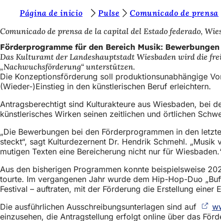
S
Página de inicio
Pulse
Comunicado de prensa
Inhalt anspringen
i
Comunicado de prensa de la capital del Estado federado, Wi
e
Förderprogramme für den Bereich Musik: Bewerbungen 
Das Kulturamt der Landeshauptstadt Wiesbaden wird die fre
b
„Nachwuchsförderung“ unterstützen.
e
Die Konzeptionsförderung soll produktionsunabhängige Vorh
(Wieder-)Einstieg in den künstlerischen Beruf erleichtern.
f
Antragsberechtigt sind Kulturakteure aus Wiesbaden, bei d
i
künstlerisches Wirken seinen zeitlichen und örtlichen Sch
n
„Die Bewerbungen bei den Förderprogrammen in den letzten f
d
steckt“, sagt Kulturdezernent Dr. Hendrik Schmehl. „Musik
e
mutigen Texten eine Bereicherung nicht nur für Wiesbaden
n
Aus den bisherigen Programmen konnte beispielsweise 20
tourte. Im vergangenen Jahr wurde dem Hip-Hop-Duo „Buff
s
Festival – auftraten, mit der Förderung die Erstellung eine
i
Die ausführlichen Ausschreibungsunterlagen sind auf
ww
c
einzusehen, die Antragstellung erfolgt online über das Fö