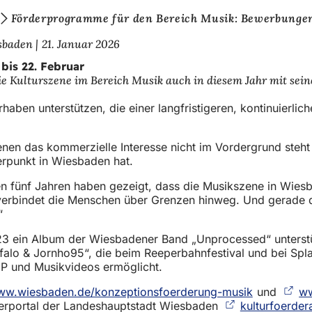
Förderprogramme für den Bereich Musik: Bewerbungen 
esbaden
21. Januar 2026
bis 22. Februar
ie Kulturszene im Bereich Musik auch in diesem Jahr mit se
aben unterstützen, die einer langfristigeren, kontinuierli
enen das kommerzielle Interesse nicht im Vordergrund steht
werpunkt in Wiesbaden hat.
ünf Jahren haben gezeigt, dass die Musikszene in Wiesbaden
 verbindet die Menschen über Grenzen hinweg. Und gerade di
.“
23 ein Album der Wiesbadener Band „Unprocessed“ unterst
alo & Jornho95“, die beim Reeperbahnfestival und bei Sp
r EP und Musikvideos ermöglicht.
w.wiesbaden.de/konzeptionsfoerderung-musik
(Öffnet
und
ww
rderportal der Landeshauptstadt Wiesbaden
kulturfoerde
in