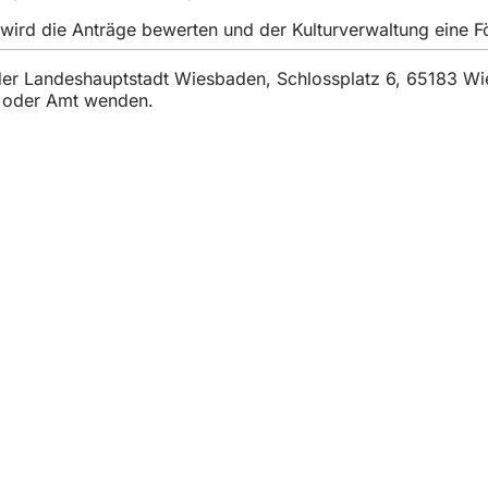
einem
y wird die Anträge bewerten und der Kulturverwaltung eine
neuen
Tab)
t der Landeshauptstadt Wiesbaden, Schlossplatz 6, 65183 W
t oder Amt wenden.
vicios
e actos
ciudadano
sobre el sitio web
n de la protección de datos
de uso