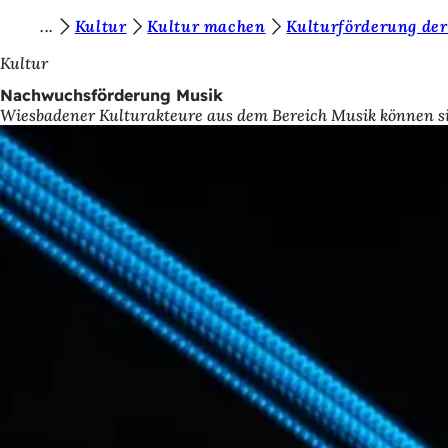
S
Kultur
Kultur machen
Kulturförderung der
Inhalt anspringen
i
Kultur
e
Nachwuchsförderung Musik
Wiesbadener Kulturakteure aus dem Bereich Musik können s
b
e
f
i
n
d
e
n
s
i
c