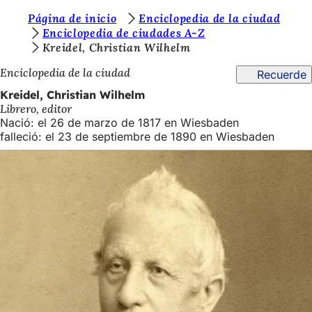
E
Página de inicio
Enciclopedia de la ciudad
Saltar al contenido
Enciclopedia de ciudades A-Z
s
Kreidel, Christian Wilhelm
t
Enciclopedia de la ciudad
Recuerde
á
Kreidel, Christian Wilhelm
s
Librero, editor
Nació: el 26 de marzo de 1817 en Wiesbaden
a
falleció: el 23 de septiembre de 1890 en Wiesbaden
q
u
í
: