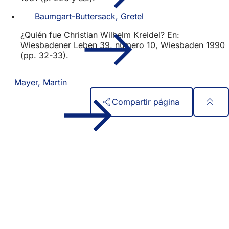
Baumgart-Buttersack, Gretel
¿Quién fue Christian Wilhelm Kreidel? En:
Wiesbadener Leben 39, número 10, Wiesbaden 1990
(pp. 32-33).
Mayer, Martin
Compartir página
Zona
Acceso rápido
de
Todos los servicios
Calendario de actos
los
Oficina del ciudadano
pies
Comentarios sobre el sitio web
Asuntos jurídicos
Configuración de la protección de datos