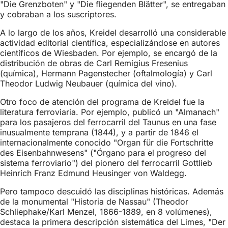
"Die Grenzboten" y "Die fliegenden Blätter", se entregaban
y cobraban a los suscriptores.
A lo largo de los años, Kreidel desarrolló una considerable
actividad editorial científica, especializándose en autores
científicos de Wiesbaden. Por ejemplo, se encargó de la
distribución de obras de Carl Remigius Fresenius
(química), Hermann Pagenstecher (oftalmología) y Carl
Theodor Ludwig Neubauer (química del vino).
Otro foco de atención del programa de Kreidel fue la
literatura ferroviaria. Por ejemplo, publicó un "Almanach"
para los pasajeros del ferrocarril del Taunus en una fase
inusualmente temprana (1844), y a partir de 1846 el
internacionalmente conocido "Organ für die Fortschritte
des Eisenbahnwesens" ("Órgano para el progreso del
sistema ferroviario") del pionero del ferrocarril Gottlieb
Heinrich Franz Edmund Heusinger von Waldegg.
Pero tampoco descuidó las disciplinas históricas. Además
de la monumental "Historia de Nassau" (Theodor
Schliephake/Karl Menzel, 1866-1889, en 8 volúmenes),
destaca la primera descripción sistemática del Limes, "Der