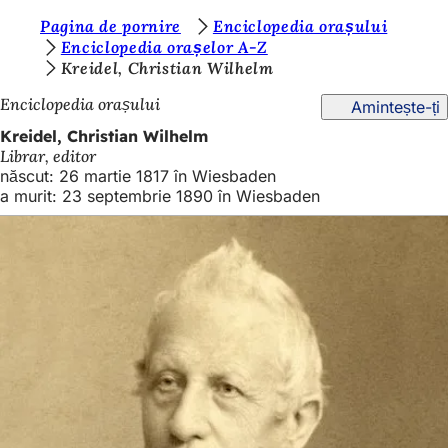
S
Pagina de pornire
Enciclopedia orașului
Salt la conținut
Enciclopedia orașelor A-Z
u
Kreidel, Christian Wilhelm
n
Enciclopedia orașului
Amintește-ți
t
Kreidel, Christian Wilhelm
e
Librar, editor
născut: 26 martie 1817 în Wiesbaden
ț
a murit: 23 septembrie 1890 în Wiesbaden
i
a
i
c
i
: