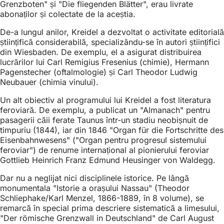
Grenzboten" și "Die fliegenden Blätter", erau livrate
abonaților și colectate de la aceștia.
De-a lungul anilor, Kreidel a dezvoltat o activitate editorială
științifică considerabilă, specializându-se în autori științifici
din Wiesbaden. De exemplu, el a asigurat distribuirea
lucrărilor lui Carl Remigius Fresenius (chimie), Hermann
Pagenstecher (oftalmologie) și Carl Theodor Ludwig
Neubauer (chimia vinului).
Un alt obiectiv al programului lui Kreidel a fost literatura
feroviară. De exemplu, a publicat un "Almanach" pentru
pasagerii căii ferate Taunus într-un stadiu neobișnuit de
timpuriu (1844), iar din 1846 "Organ für die Fortschritte des
Eisenbahnwesens" ("Organ pentru progresul sistemului
feroviar") de renume internațional al pionierului feroviar
Gottlieb Heinrich Franz Edmund Heusinger von Waldegg.
Dar nu a neglijat nici disciplinele istorice. Pe lângă
monumentala "Istorie a orașului Nassau" (Theodor
Schliephake/Karl Menzel, 1866-1889, în 8 volume), se
remarcă în special prima descriere sistematică a limesului,
"Der römische Grenzwall in Deutschland" de Carl August