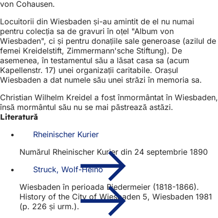
von Cohausen.
Locuitorii din Wiesbaden și-au amintit de el nu numai
pentru colecția sa de gravuri în oțel "Album von
Wiesbaden", ci și pentru donațiile sale generoase (azilul de
femei Kreidelstift, Zimmermann'sche Stiftung). De
asemenea, în testamentul său a lăsat casa sa (acum
Kapellenstr. 17) unei organizații caritabile. Orașul
Wiesbaden a dat numele său unei străzi în memoria sa.
Christian Wilhelm Kreidel a fost înmormântat în Wiesbaden,
însă mormântul său nu se mai păstrează astăzi.
Literatură
Rheinischer Kurier
Numărul Rheinischer Kurier din 24 septembrie 1890
Struck, Wolf-Heino
Wiesbaden în perioada Biedermeier (1818-1866).
History of the City of Wiesbaden 5, Wiesbaden 1981
(p. 226 și urm.).