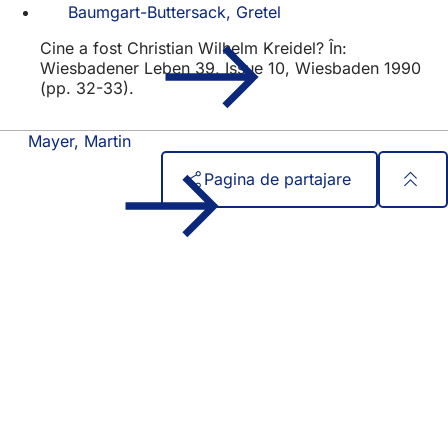
Baumgart-Buttersack, Gretel
Cine a fost Christian Wilhelm Kreidel? În:
Wiesbadener Leben 39, Issue 10, Wiesbaden 1990
(pp. 32-33).
Mayer, Martin
Pagina de partajare
Zona
Acces rapid
piciorului
Toate serviciile
Calendar de evenimente
Biroul pentru cetățeni
Feedback privind site-ul web
Aspecte juridice
Setări de protecție a datelor
Termeni de utilizare