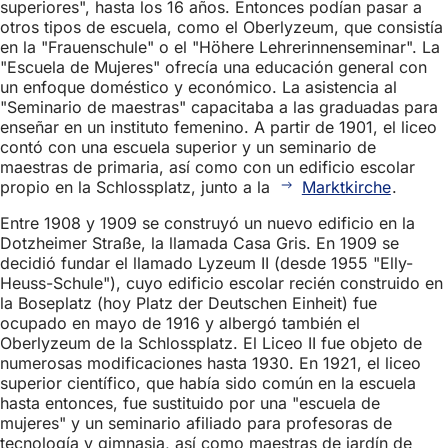
superiores", hasta los 16 años. Entonces podían pasar a
otros tipos de escuela, como el Oberlyzeum, que consistía
en la "Frauenschule" o el "Höhere Lehrerinnenseminar". La
"Escuela de Mujeres" ofrecía una educación general con
un enfoque doméstico y económico. La asistencia al
"Seminario de maestras" capacitaba a las graduadas para
enseñar en un instituto femenino. A partir de 1901, el liceo
contó con una escuela superior y un seminario de
maestras de primaria, así como con un edificio escolar
propio en la Schlossplatz, junto a la
Marktkirche
.
Entre 1908 y 1909 se construyó un nuevo edificio en la
Dotzheimer Straße, la llamada Casa Gris. En 1909 se
decidió fundar el llamado Lyzeum II (desde 1955 "Elly-
Heuss-Schule"), cuyo edificio escolar recién construido en
la Boseplatz (hoy Platz der Deutschen Einheit) fue
ocupado en mayo de 1916 y albergó también el
Oberlyzeum de la Schlossplatz. El Liceo II fue objeto de
numerosas modificaciones hasta 1930. En 1921, el liceo
superior científico, que había sido común en la escuela
hasta entonces, fue sustituido por una "escuela de
mujeres" y un seminario afiliado para profesoras de
tecnología y gimnasia, así como maestras de jardín de