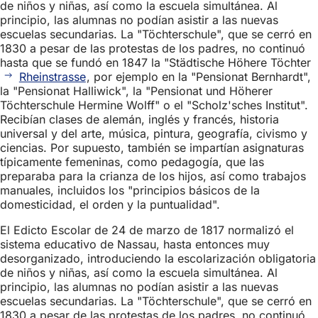
de niños y niñas, así como la escuela simultánea. Al
principio, las alumnas no podían asistir a las nuevas
escuelas secundarias. La "Töchterschule", que se cerró en
1830 a pesar de las protestas de los padres, no continuó
hasta que se fundó en 1847 la "Städtische Höhere Töchter
Rheinstrasse
, por ejemplo en la "Pensionat Bernhardt",
la "Pensionat Halliwick", la "Pensionat und Höherer
Töchterschule Hermine Wolff" o el "Scholz'sches Institut".
Recibían clases de alemán, inglés y francés, historia
universal y del arte, música, pintura, geografía, civismo y
ciencias. Por supuesto, también se impartían asignaturas
típicamente femeninas, como pedagogía, que las
preparaba para la crianza de los hijos, así como trabajos
manuales, incluidos los "principios básicos de la
domesticidad, el orden y la puntualidad".
El Edicto Escolar de 24 de marzo de 1817 normalizó el
sistema educativo de Nassau, hasta entonces muy
desorganizado, introduciendo la escolarización obligatoria
de niños y niñas, así como la escuela simultánea. Al
principio, las alumnas no podían asistir a las nuevas
escuelas secundarias. La "Töchterschule", que se cerró en
1830 a pesar de las protestas de los padres, no continuó