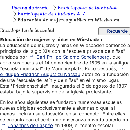
E
Página de inicio
Enciclopedia de la ciudad
Saltar al contenido
Enciclopedia de ciudades A-Z
s
Educación de mujeres y niñas en Wiesbaden
t
Enciclopedia de la ciudad
Recuerde
á
Educación de mujeres y niñas en Wiesbaden
s
La educación de mujeres y niñas en Wiesbaden comenzó a
principios del siglo XIX con la "escuela privada de niñas"
a
fundada por
Carl Philipp Salomo Schellenberg
, que
q
abrió sus puertas el 14 de noviembre de 1805 en la antigua
"escuela municipal" de Mauritiusplatz. Poco después,
u
el duque Friedrich August zu Nassau
autorizó la fundación
í
de una "escuela de latín y de niñas" en el mismo lugar.
Esta "Friedrichschule", inaugurada el 6 de agosto de 1807,
:
estaba bajo la supervisión de la iglesia protestante.
En los años siguientes se fundaron numerosas escuelas
nuevas dirigidas exclusivamente a alumnas o que, al
menos, incluían su educación en su concepto. Entre ellas
se encontraban el centro de enseñanza privado abierto por
Johannes de Laspée
en 1809, el "centro escolar