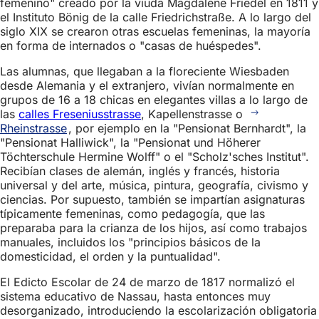
femenino" creado por la viuda Magdalene Friedel en 1811 y
el Instituto Bönig de la calle Friedrichstraße. A lo largo del
siglo XIX se crearon otras escuelas femeninas, la mayoría
en forma de internados o "casas de huéspedes".
Las alumnas, que llegaban a la floreciente Wiesbaden
desde Alemania y el extranjero, vivían normalmente en
grupos de 16 a 18 chicas en elegantes villas a lo largo de
las
calles Freseniusstrasse
, Kapellenstrasse o
Rheinstrasse
, por ejemplo en la "Pensionat Bernhardt", la
"Pensionat Halliwick", la "Pensionat und Höherer
Töchterschule Hermine Wolff" o el "Scholz'sches Institut".
Recibían clases de alemán, inglés y francés, historia
universal y del arte, música, pintura, geografía, civismo y
ciencias. Por supuesto, también se impartían asignaturas
típicamente femeninas, como pedagogía, que las
preparaba para la crianza de los hijos, así como trabajos
manuales, incluidos los "principios básicos de la
domesticidad, el orden y la puntualidad".
El Edicto Escolar de 24 de marzo de 1817 normalizó el
sistema educativo de Nassau, hasta entonces muy
desorganizado, introduciendo la escolarización obligatoria