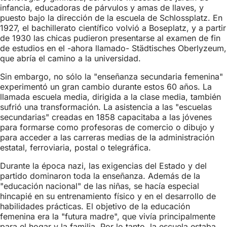
infancia, educadoras de párvulos y amas de llaves, y
puesto bajo la dirección de la escuela de Schlossplatz. En
1927, el bachillerato científico volvió a Boseplatz, y a partir
de 1930 las chicas pudieron presentarse al examen de fin
de estudios en el -ahora llamado- Städtisches Oberlyzeum,
que abría el camino a la universidad.
Sin embargo, no sólo la "enseñanza secundaria femenina"
experimentó un gran cambio durante estos 60 años. La
llamada escuela media, dirigida a la clase media, también
sufrió una transformación. La asistencia a las "escuelas
secundarias" creadas en 1858 capacitaba a las jóvenes
para formarse como profesoras de comercio o dibujo y
para acceder a las carreras medias de la administración
estatal, ferroviaria, postal o telegráfica.
Durante la época nazi, las exigencias del Estado y del
partido dominaron toda la enseñanza. Además de la
"educación nacional" de las niñas, se hacía especial
hincapié en su entrenamiento físico y en el desarrollo de
habilidades prácticas. El objetivo de la educación
femenina era la "futura madre", que vivía principalmente
para el hogar y la familia. Por lo tanto, la escuela estaba