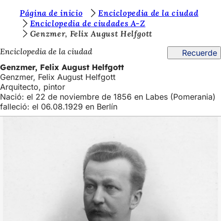
E
Página de inicio
Enciclopedia de la ciudad
Saltar al contenido
Enciclopedia de ciudades A-Z
s
Genzmer, Felix August Helfgott
t
Enciclopedia de la ciudad
Recuerde
á
Genzmer, Felix August Helfgott
s
Genzmer, Felix August Helfgott
Arquitecto, pintor
a
Nació: el 22 de noviembre de 1856 en Labes (Pomerania)
q
falleció: el 06.08.1929 en Berlín
u
í
: