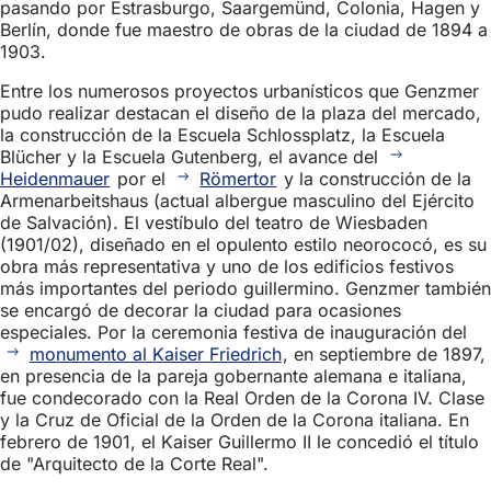
pasando por Estrasburgo, Saargemünd, Colonia, Hagen y
Berlín, donde fue maestro de obras de la ciudad de 1894 a
1903.
Entre los numerosos proyectos urbanísticos que Genzmer
pudo realizar destacan el diseño de la plaza del mercado,
la construcción de la Escuela Schlossplatz, la Escuela
Blücher y la Escuela Gutenberg, el avance del
Heidenmauer
por el
Römertor
y la construcción de la
Armenarbeitshaus (actual albergue masculino del Ejército
de Salvación). El vestíbulo del teatro de Wiesbaden
(1901/02), diseñado en el opulento estilo neorococó, es su
obra más representativa y uno de los edificios festivos
más importantes del periodo guillermino. Genzmer también
se encargó de decorar la ciudad para ocasiones
especiales. Por la ceremonia festiva de inauguración del
monumento al Kaiser Friedrich
, en septiembre de 1897,
en presencia de la pareja gobernante alemana e italiana,
fue condecorado con la Real Orden de la Corona IV. Clase
y la Cruz de Oficial de la Orden de la Corona italiana. En
febrero de 1901, el Kaiser Guillermo II le concedió el título
de "Arquitecto de la Corte Real".