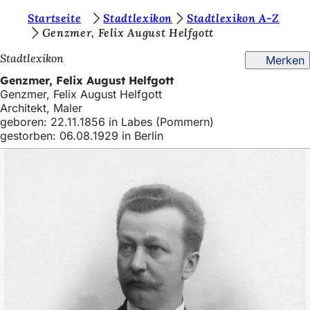
S
Startseite
Stadtlexikon
Stadtlexikon A-Z
Inhalt anspringen
Genzmer, Felix August Helfgott
i
Stadtlexikon
Merken
e
Genzmer, Felix August Helfgott
b
Genzmer, Felix August Helfgott
e
Architekt, Maler
geboren: 22.11.1856 in Labes (Pommern)
f
gestorben: 06.08.1929 in Berlin
i
n
d
e
n
s
i
c