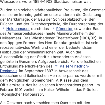
Wiesbaden, wo er 1894–1903 Stadtbaumeister war.
Zu den zahlreichen städtebaulichen Projekten, die Genzmer
realisieren konnte, gehören unter anderem die Gestaltung
der Marktanlage, der Bau der Schlossplatzschule, der
Blücher- und der Gutenbergschule, die Durchbrechung der
Heidenmauer
durch das
Römertor
sowie der Bau
des Armenarbeitshauses (heute Männerwohnheim der
Heilsarmee). Das Wiesbadener Theaterfoyer (1901/02), in
den üppigen Formen des Neo-Rokoko gestaltet, ist sein
repräsentativstes Werk und einer der bedeutendsten
Festbauten der Wilhelminischen Zeit. Auch die
Ausschmückung der Stadt zu besonderen Anlässen
gehörte in Genzmers Aufgabenbereich. Für die festlichen
Enthüllungsfeierlichkeiten des
Kaiser-Friedrich-
Denkmals
im September 1897 in Anwesenheit des
deutschen und italienischen Herrscherpaares wurde er mit
dem Königlichen Kronenorden IV. Klasse und dem
Offizierskreuz des italienischen Kronenordens geehrt. Im
Februar 1901 verlieh ihm Kaiser Wilhelm II. das Prädikat
»Königlicher Hofbaurat«.
Als Genzmer nach verschiedenen Querelen mit den