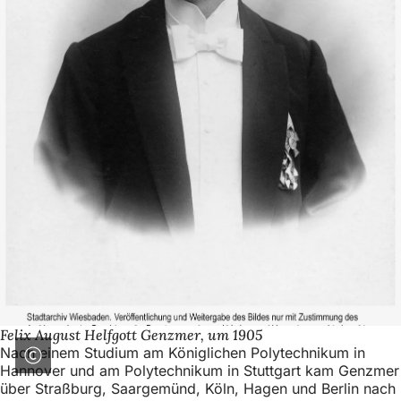
h
h
i
e
r
:
Felix August Helfgott Genzmer, um 1905
Nach einem Studium am Königlichen Polytechnikum in
Hannover und am Polytechnikum in Stuttgart kam Genzmer
über Straßburg, Saargemünd, Köln, Hagen und Berlin nach