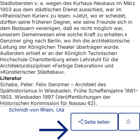
Stadtobersten v. a. wegen des Kurhaus-Neubaus im März
1903 aus dem städtischen Dienst ausschied, war im
»Rheinischen Kurier« zu lesen: »Jetzt, wo er scheidet,
dürften seine früheren Gegner, wie seine Freunde sich in
dem Bedauern vereinigen, daß es nicht möglich war,
unserem Gemeinwesen eine solche Kraft zu erhalten.«
Genzmer ging nach Berlin, wo ihm die architektonische
Leitung der Königlichen Theater übertragen wurde.
Außerdem erhielt er an der Königlich Technischen
Hochschule Charlottenburg einen Lehrstuhl für die
Architekturdisziplinen »Farbige Dekoration« und
»Künstlerischer Städtebau«.
Literatur
Schabe, Peter: Felix Genzmer – Architekt des
Späthistorismus in Wiesbaden. Frühe Schaffensjahre 1881–
1903. Wiesbaden 1997 (Veröffentlichungen der
Historischen Kommission für Nassau 62).
Schmidt-von Rhein, Uta
Seite teilen
Fußbereich
Schnellzugriff