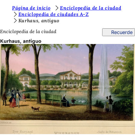
E
Página de inicio
Enciclopedia de la ciudad
Saltar al contenido
Enciclopedia de ciudades A-Z
s
Kurhaus, antiguo
t
Enciclopedia de la ciudad
Recuerde
á
Kurhaus, antiguo
s
a
q
u
í
: