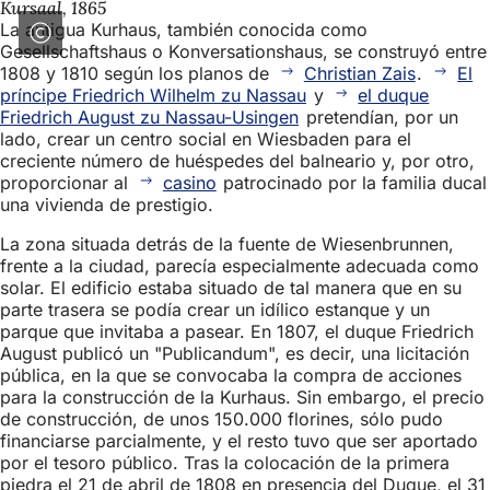
Kursaal, 1865
La antigua Kurhaus, también conocida como
Gesellschaftshaus o Konversationshaus, se construyó entre
1808 y 1810 según los planos de
Christian Zais
.
El
príncipe Friedrich Wilhelm zu Nassau
y
el duque
Friedrich August zu Nassau-Usingen
pretendían, por un
lado, crear un centro social en Wiesbaden para el
creciente número de huéspedes del balneario y, por otro,
proporcionar al
casino
patrocinado por la familia ducal
una vivienda de prestigio.
La zona situada detrás de la fuente de Wiesenbrunnen,
frente a la ciudad, parecía especialmente adecuada como
solar. El edificio estaba situado de tal manera que en su
parte trasera se podía crear un idílico estanque y un
parque que invitaba a pasear. En 1807, el duque Friedrich
August publicó un "Publicandum", es decir, una licitación
pública, en la que se convocaba la compra de acciones
para la construcción de la Kurhaus. Sin embargo, el precio
de construcción, de unos 150.000 florines, sólo pudo
financiarse parcialmente, y el resto tuvo que ser aportado
por el tesoro público. Tras la colocación de la primera
piedra el 21 de abril de 1808 en presencia del Duque, el 31