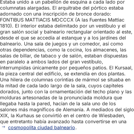
Estaba unido a un pabellón de esquina a cada lado por
columnatas alargadas. El arquitrabe del pórtico estaba
adornado con una inscripción de bronce dorado:
FONTIBUS MATTIACIS MDCCCX (A las Fuentes Mattiac
1810). El interior estaba delimitado por un vestíbulo y el
gran salón social y balneario rectangular orientado al este,
desde el que se accedía al estanque y a los jardines del
balneario. Una sala de juegos y un comedor, así como
otras dependencias, como la cocina, los almacenes, las
salas de billar, de tabaco y de salón, estaban dispuestas
en paralelo a ambos lados del gran vestíbulo,
interrumpidas únicamente por pequeños patios. El Kursaal,
la pieza central del edificio, se extendía en dos plantas.
Una hilera de columnas corintias de mármol se situaba en
la mitad de cada lado largo de la sala, cuyos capiteles
dorados, junto con la ornamentación del techo plano y las
molduras artesonadas de la pronunciada moldura que
llegaba hasta la pared, hacían de la sala uno de los
salones más magníficos de Alemania. A mediados del siglo
XIX, la Kurhaus se convirtió en el centro de Wiesbaden,
que entretanto había avanzado hasta convertirse en una
cosmopolita ciudad balneario
.