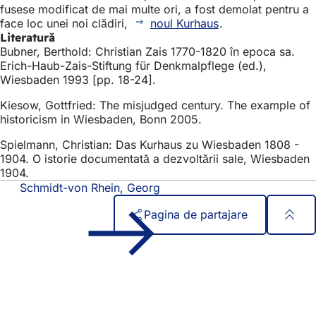
fusese modificat de mai multe ori, a fost demolat pentru a
face loc unei noi clădiri,
noul Kurhaus
.
Literatură
Bubner, Berthold: Christian Zais 1770-1820 în epoca sa.
Erich-Haub-Zais-Stiftung für Denkmalpflege (ed.),
Wiesbaden 1993 [pp. 18-24].
Kiesow, Gottfried: The misjudged century. The example of
historicism in Wiesbaden, Bonn 2005.
Spielmann, Christian: Das Kurhaus zu Wiesbaden 1808 -
1904. O istorie documentată a dezvoltării sale, Wiesbaden
1904.
Schmidt-von Rhein, Georg
Pagina de partajare
Zona
Acces rapid
piciorului
Toate serviciile
Calendar de evenimente
Biroul pentru cetățeni
Feedback privind site-ul web