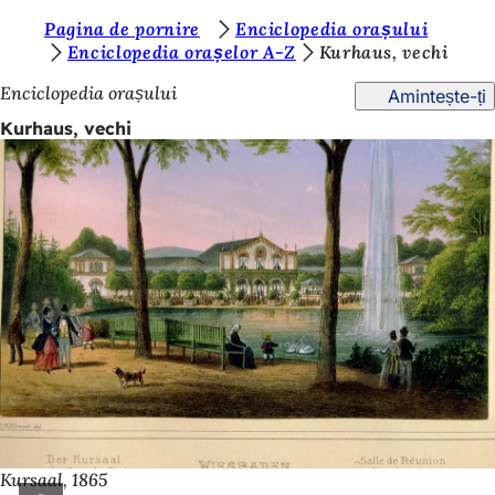
S
Pagina de pornire
Enciclopedia orașului
Salt la conținut
Enciclopedia orașelor A-Z
Kurhaus, vechi
u
Enciclopedia orașului
Amintește-ți
n
Kurhaus, vechi
t
e
ț
i
a
i
c
i
:
Kursaal, 1865