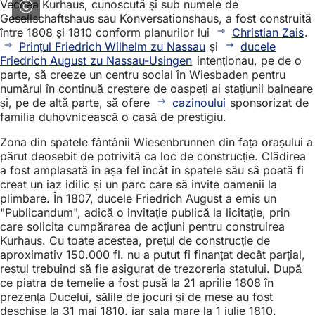
Vechea Kurhaus, cunoscută și sub numele de
Gesellschaftshaus sau Konversationshaus, a fost construită
între 1808 și 1810 conform planurilor lui
Christian Zais
.
Prințul Friedrich Wilhelm zu Nassau
și
ducele
Friedrich August zu Nassau-Usingen
intenționau, pe de o
parte, să creeze un centru social în Wiesbaden pentru
numărul în continuă creștere de oaspeți ai stațiunii balneare
și, pe de altă parte, să ofere
cazinoului
sponsorizat de
familia duhovnicească o casă de prestigiu.
Zona din spatele fântânii Wiesenbrunnen din fața orașului a
părut deosebit de potrivită ca loc de construcție. Clădirea
a fost amplasată în așa fel încât în spatele său să poată fi
creat un iaz idilic și un parc care să invite oamenii la
plimbare. În 1807, ducele Friedrich August a emis un
"Publicandum", adică o invitație publică la licitație, prin
care solicita cumpărarea de acțiuni pentru construirea
Kurhaus. Cu toate acestea, prețul de construcție de
aproximativ 150.000 fl. nu a putut fi finanțat decât parțial,
restul trebuind să fie asigurat de trezoreria statului. După
ce piatra de temelie a fost pusă la 21 aprilie 1808 în
prezența Ducelui, sălile de jocuri și de mese au fost
deschise la 31 mai 1810, iar sala mare la 1 iulie 1810.