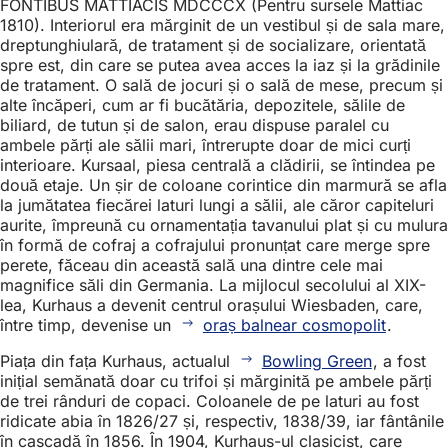
FONTIBUS MATTIACIS MDCCCX (Pentru sursele Mattiac
1810). Interiorul era mărginit de un vestibul și de sala mare,
dreptunghiulară, de tratament și de socializare, orientată
spre est, din care se putea avea acces la iaz și la grădinile
de tratament. O sală de jocuri și o sală de mese, precum și
alte încăperi, cum ar fi bucătăria, depozitele, sălile de
biliard, de tutun și de salon, erau dispuse paralel cu
ambele părți ale sălii mari, întrerupte doar de mici curți
interioare. Kursaal, piesa centrală a clădirii, se întindea pe
două etaje. Un șir de coloane corintice din marmură se afla
la jumătatea fiecărei laturi lungi a sălii, ale căror capiteluri
aurite, împreună cu ornamentația tavanului plat și cu mulura
în formă de cofraj a cofrajului pronunțat care merge spre
perete, făceau din această sală una dintre cele mai
magnifice săli din Germania. La mijlocul secolului al XIX-
lea, Kurhaus a devenit centrul orașului Wiesbaden, care,
între timp, devenise un
oraș balnear cosmopolit
.
Piața din fața Kurhaus, actualul
Bowling Green
, a fost
inițial semănată doar cu trifoi și mărginită pe ambele părți
de trei rânduri de copaci. Coloanele de pe laturi au fost
ridicate abia în 1826/27 și, respectiv, 1838/39, iar fântânile
în cascadă în 1856. În 1904, Kurhaus-ul clasicist, care