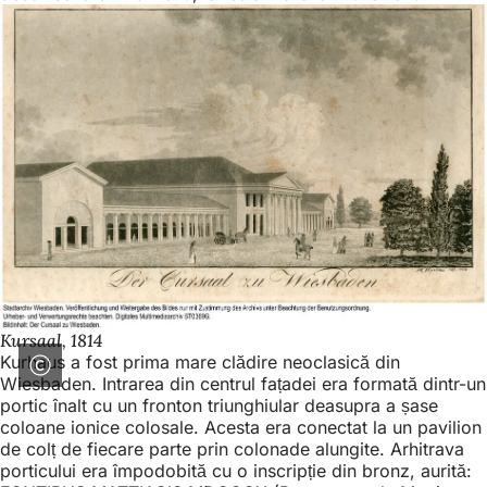
Kursaal, 1814
Kurhaus a fost prima mare clădire neoclasică din
Wiesbaden. Intrarea din centrul fațadei era formată dintr-un
portic înalt cu un fronton triunghiular deasupra a șase
coloane ionice colosale. Acesta era conectat la un pavilion
de colț de fiecare parte prin colonade alungite. Arhitrava
porticului era împodobită cu o inscripție din bronz, aurită: