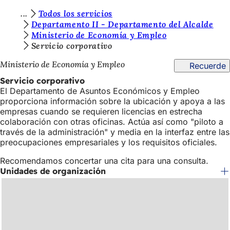
E
Todos los servicios
Saltar al contenido
Departamento II - Departamento del Alcalde
s
Ministerio de Economía y Empleo
t
Servicio corporativo
á
Ministerio de Economía y Empleo
Recuerde
s
Servicio corporativo
El Departamento de Asuntos Económicos y Empleo
a
proporciona información sobre la ubicación y apoya a las
q
empresas cuando se requieren licencias en estrecha
colaboración con otras oficinas. Actúa así como "piloto a
u
través de la administración" y media en la interfaz entre las
í
preocupaciones empresariales y los requisitos oficiales.
:
Recomendamos concertar una cita para una consulta.
Unidades de organización