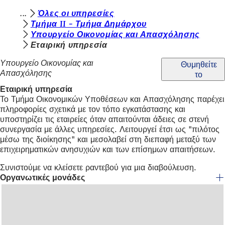
Β
Όλες οι υπηρεσίες
Μετάβαση στο περιεχόμενο
Τμήμα II - Τμήμα Δημάρχου
ρ
Υπουργείο Οικονομίας και Απασχόλησης
ί
Εταιρική υπηρεσία
σ
Υπουργείο Οικονομίας και
Θυμηθείτε
Απασχόλησης
το
κ
Εταιρική υπηρεσία
ε
Το Τμήμα Οικονομικών Υποθέσεων και Απασχόλησης παρέχει
σ
πληροφορίες σχετικά με τον τόπο εγκατάστασης και
υποστηρίζει τις εταιρείες όταν απαιτούνται άδειες σε στενή
τ
συνεργασία με άλλες υπηρεσίες. Λειτουργεί έτσι ως "πιλότος
ε
μέσω της διοίκησης" και μεσολαβεί στη διεπαφή μεταξύ των
επιχειρηματικών ανησυχιών και των επίσημων απαιτήσεων.
ε
Συνιστούμε να κλείσετε ραντεβού για μια διαβούλευση.
δ
Οργανωτικές μονάδες
ώ
: