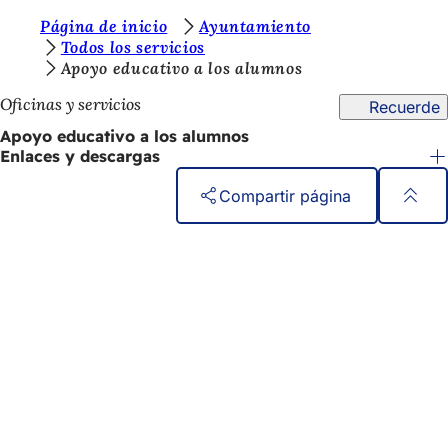
E
Página de inicio
Ayuntamiento
Saltar al contenido
Todos los servicios
s
Apoyo educativo a los alumnos
t
Oficinas y servicios
Recuerde
á
Apoyo educativo a los alumnos
s
Enlaces y descargas
a
Compartir página
q
Zona
Acceso rápido
u
de
Todos los servicios
í
Calendario de actos
los
:
Oficina del ciudadano
pies
Comentarios sobre el sitio web
Asuntos jurídicos
Configuración de la protección de datos