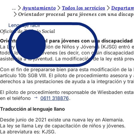
E
Ayuntamiento
Todos los servicios
Departam
Saltar al contenido
Orientador procesal para jóvenes con una discap
s
Lenguaje fácil
t
Oficina de Trabajo Social
á
Orientador procesal para jóvenes con una discapacidad 
s
La Ley de Capacitación de Niños y Jóvenes (KJSG) entró en v
todos los niños y jóvenes (es decir, con o sin discapacidad
a
asistencia a la juventud. La modificación de la ley está prev
q
Con el fin de prepararse bien para esta modificación de la
u
artículo 10b SGB VIII. El piloto de procedimiento asesora 
derechos a las prestaciones de ayuda a la integración y tra
í
:
El piloto de procedimiento responsable de Wiesbaden estar
en el teléfono
0611 318876
.
Traducción al lenguaje llano
Desde junio de 2021 existe una nueva ley en Alemania.
La ley se llama Ley de capacitación de niños y jóvenes.
La abreviatura es: KJSG.