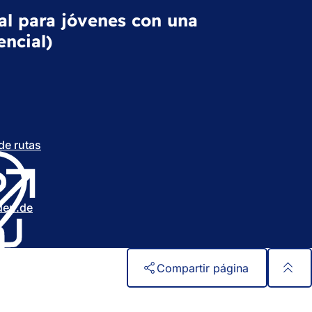
al para jóvenes con una
encial)
 de rutas
(
S
e
a
b
den
de
r
e
e
n
Compartir página
u
n
a