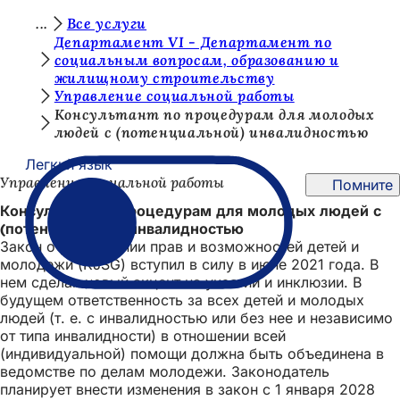
В
Все услуги
Перейти к содержимому
Департамент VI - Департамент по
ы
социальным вопросам, образованию и
жилищному строительству
з
Управление социальной работы
д
Консультант по процедурам для молодых
людей с (потенциальной) инвалидностью
е
с
Легкий язык
Управление социальной работы
Помните
ь
Консультант по процедурам для молодых людей с
:
(потенциальной) инвалидностью
Закон о расширении прав и возможностей детей и
молодежи (KJSG) вступил в силу в июне 2021 года. В
нем сделан новый акцент на участии и инклюзии. В
будущем ответственность за всех детей и молодых
людей (т. е. с инвалидностью или без нее и независимо
от типа инвалидности) в отношении всей
(индивидуальной) помощи должна быть объединена в
ведомстве по делам молодежи. Законодатель
планирует внести изменения в закон с 1 января 2028