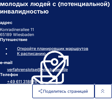
молодых людей с (потенциальной)
инвалидностью
адрес
Konradinerallee 11
65189 Wiesbaden
Путешествие
Откройте планировщик маршрутов
(
К расписанию
(
О
О
т
e-mail
т
к
к
р
verfahrenslotse
wiesbaden
de
р
ы
Телефон
ы
в
+49 611 318876
в
а
а
е
Поделитесь страницей
е
т
т
с
Область
Быстрый доступ
с
я
ног
я
в
Все услуги