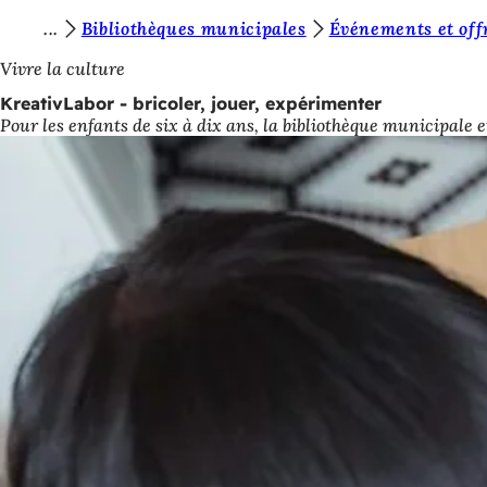
V
Bibliothèques municipales
Événements et off
Accéder au contenu
o
Vivre la culture
u
KreativLabor - bricoler, jouer, expérimenter
Pour les enfants de six à dix ans, la bibliothèque municipale
s
ê
t
e
s
i
c
i
: