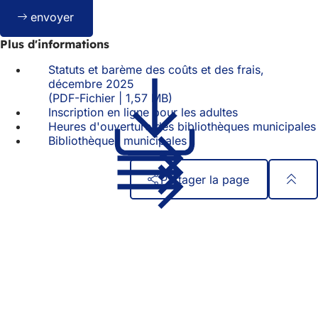
Bitte
envoyer
lassen
Sie
Plus d'informations
dieses
Feld
Statuts et barème des coûts et des frais,
leer.
décembre 2025
PDF
-Fichier
1,57 MB
Inscription en ligne pour les adultes
Heures d'ouverture des bibliothèques municipales
Bibliothèques municipales
Partager la page
Pied
Accès rapide
de
Tous les services
Calendrier des manifestations
page
Bureau des citoyens
Commentaires sur le site web