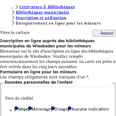
V
Littérature & Bibliothèques
Accéder au contenu
Bibliothèques municipales
o
Inscription et utilisation
u
Enregistrement en ligne pour les mineurs
s
Vivre la culture
Retenir
ê
Inscription en ligne auprès des bibliothèques
municipales de Wiesbaden pour les mineurs
t
Bienvenue sur le site d'inscription en ligne des bibliothèques
e
municipales de Wiesbaden. Veuillez remplir
consciencieusement les champs suivants. La carte est prête à
s
être retirée dans les cinq jours ouvrables.
i
Formulaire en ligne pour les mineurs
Les champs obligatoires sont marqués d'un *.
c
Données personnelles de l'enfant
i
:
Titre de civilité
Mme
Monsieur
Divers
Aucune indication