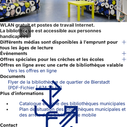
WLAN gratuit et postes de travail Internet.
La bibliothèque est accessible aux personnes
handicapées.
Différents médias sont disponibles à l'emprunt pour
tous les âges de lecture
Événements
Offres spéciales pour les crèches et les écoles
Offres en ligne avec une carte de bibliothèque valable
Vers les offres en ligne
Documents
Flyer de la bibliothèque de quartier de Bierstadt
PDF
-Fichier
674,26 kB
Plus d'informations
Catalogue en ligne des bibliothèques municipales
Plan de situation des bibliothèques municipales et
des arrêts de la bibliothèque mobile
(S'ouvre
dans
Contact
un