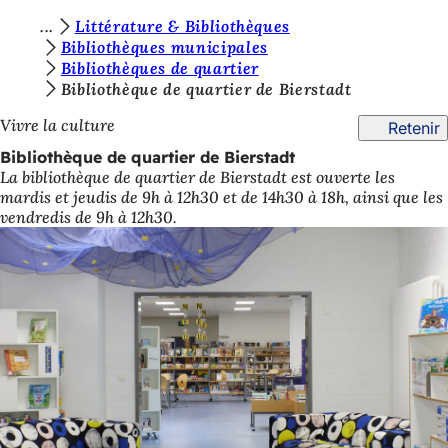
V
Littérature & Bibliothèques
Accéder au contenu
Bibliothèques municipales
o
Bibliothèques de quartier
u
Bibliothèque de quartier de Bierstadt
s
Vivre la culture
Retenir
ê
Bibliothèque de quartier de Bierstadt
La bibliothèque de quartier de Bierstadt est ouverte les
t
mardis et jeudis de 9h à 12h30 et de 14h30 à 18h, ainsi que les
e
vendredis de 9h à 12h30.
s
i
c
i
: