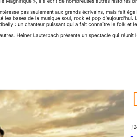
e Magnifique », il a écrit de nombreuses autres histoires bri
ntéresse pas seulement aux grands écrivains, mais fait égal
é les bases de la musique soul, rock et pop d’aujourd’hu
belly : un chanteur puissant qui a fait connaître le folk et 
autres. Heiner Lauterbach présente un spectacle qui réunit 
e
2