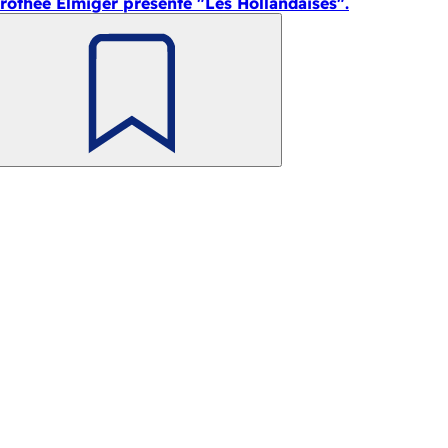
rothee Elmiger présente "Les Hollandaises".
Retenir