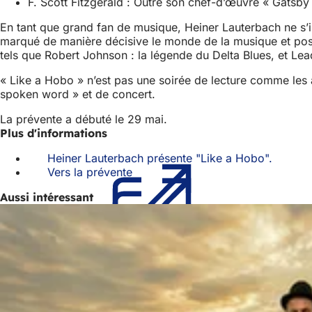
F. Scott Fitzgerald : Outre son chef-d’œuvre « Gatsby l
En tant que grand fan de musique, Heiner Lauterbach ne s’i
marqué de manière décisive le monde de la musique et pos
tels que Robert Johnson : la légende du Delta Blues, et Lead
« Like a Hobo » n’est pas une soirée de lecture comme les 
spoken word » et de concert.
La prévente a débuté le 29 mai.
Plus d'informations
Heiner Lauterbach présente "Like a Hobo".
(S'ouvr
Vers la prévente
(S'ouvre
dans
dans
un
Aussi intéressant
un
nouvel
nouvel
onglet)
onglet)