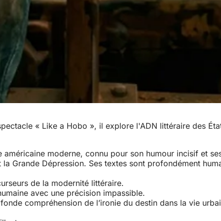
ectacle « Like a Hobo », il explore l'ADN littéraire des Éta
ture américaine moderne, connu pour son humour incisif et ses
ndant la Grande Dépression. Ses textes sont profondément hum
rseurs de la modernité littéraire.
 humaine avec une précision impassible.
ofonde compréhension de l’ironie du destin dans la vie urba