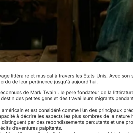
 littéraire et musical à travers les États-Unis. Avec son sp
perdu de leur pertinence jusqu'à aujourd'hui.
et méconnues de Mark Twain : le père fondateur de la littéra
 le destin des petites gens et des travailleurs migrants pe
d américain et est considéré comme l’un des principaux précu
apacité à décrire les aspects les plus sombres de la nature
se distinguent par des rebondissements percutants et une pr
cits d’aventures palpitants.