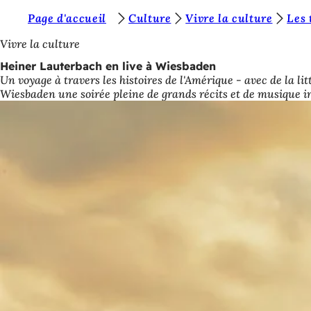
V
Page d'accueil
Culture
Vivre la culture
Les 
Accéder au contenu
o
Vivre la culture
u
Heiner Lauterbach en live à Wiesbaden
Un voyage à travers les histoires de l'Amérique - avec de la
s
Wiesbaden une soirée pleine de grands récits et de musique i
ê
t
e
s
i
c
i
: