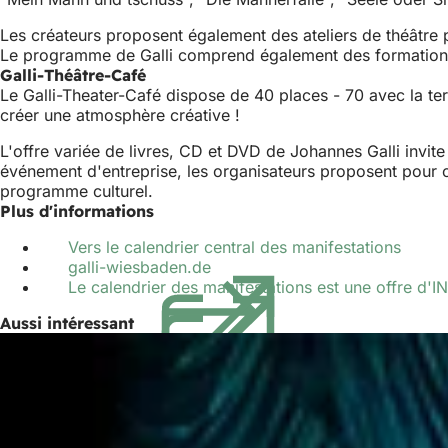
Les créateurs proposent également des ateliers de théâtre p
Le programme de Galli comprend également des formations
Galli-Théâtre-Café
Le Galli-Theater-Café dispose de 40 places - 70 avec la terra
créer une atmosphère créative !
L'offre variée de livres, CD et DVD de Johannes Galli invite
événement d'entreprise, les organisateurs proposent pour 
programme culturel.
Plus d'informations
Vers le calendrier central des manifestations
galli-wiesbaden.de
(S'ouvre
Le calendrier des manifestations est une offre d
dans
un
Aussi intéressant
nouvel
onglet)