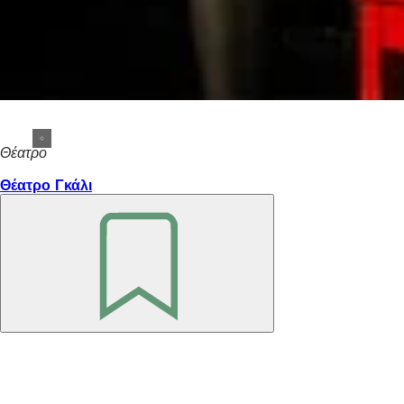
Θέατρο
Θέατρο Γκάλι
Θυμηθείτε
το
Περιοχή
ποδιών