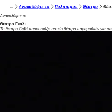
Β
Ανακαλύψτε το
Πολιτισμός
Θέατρο
Θέα
Μετάβαση στο περιεχόμενο
ρ
Ανακαλύψτε το
ί
Θέατρο Γκάλι
Το θέατρο Galli παρουσιάζει αστείο θέατρο παραμυθιών για παιδ
σ
κ
ε
σ
τ
ε
ε
δ
ώ
: