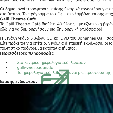
Οι δημιουργοί προσφέρουν επίσης θεατρικά εργαστήρια για παι
στο θέατρο. Το πρόγραμμα του Galli περιλαμβάνει επίσης επιχ
Galli Theatre Café
Το Galli-Theatre-Café διαθέτει 40 θέσεις - με εξωτερική βερ
εδώ για να δημιουργήσουν μια δημιουργική ατμόσφαιρα!
Η μεγάλη γκάμα βιβλίων, CD και DVD του Johannes Galli σας 
Είτε πρόκειται για επέτειο, γενέθλια ή εταιρική εκδήλωση, ο
πολιτιστικό πρόγραμμα κατόπιν αιτήματος.
Περισσότερες πληροφορίες
Στο κεντρικό ημερολόγιο εκδηλώσεων
galli-wiesbaden.de
(Ανοίγει
Το ημερολόγιο εκδηλώσεων είναι μια προσφορά τη
σε
νέα
Επίσης ενδιαφέρον
καρτέλα)