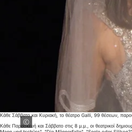
Κάθε Σάββατο και Κυριακή, το θέατρο Galli, 99 θέσεων, παρου
Κάθε Παρασκευή και Σάββατο στις 8 μ.μ., οι θεατρικοί δημιου
Mann und tschüss", "Die Männerfalle", "Seele oder Silikon?