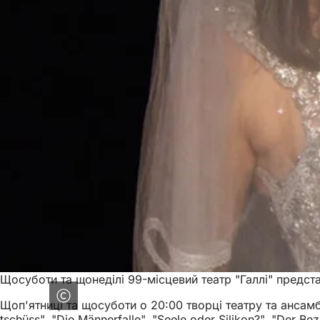
Щосуботи та щонеділі 99-місцевий театр "Галлі" предст
Щоп'ятниці та щосуботи о 20:00 творці театру та ансамбль
tschüss", "Die Männerfalle", "Seele oder Silikon?", "Der B