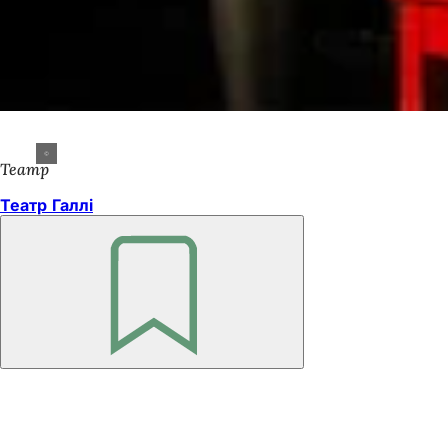
Театр
Театр Галлі
Пам'ятайте
Зона
для
ніг