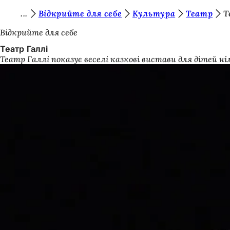
Т
Відкрийте для себе
Культура
Театр
Т
Перейти до змісту
и
Відкрийте для себе
т
Театр Галлі
Театр Галлі показує веселі казкові вистави для дітей
у
т
: