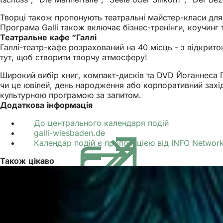
Творці також пропонують театральні майстер-класи для ді
Програма Galli також включає бізнес-тренінги, коучинг 
Театральне кафе "Галлі
Галлі-театр-кафе розрахований на 40 місць - з відкрит
тут, щоб створити творчу атмосферу!
Широкий вибір книг, компакт-дисків та DVD Йоганнеса Ґ
чи це ювілей, день народження або корпоративний захід
культурною програмою за запитом.
Додаткова інформація
До центрального календаря подій
galli-wiesbaden.de
(Відкривається
Календар подій є пропозицією від INFO Netwo
в
новій
Також цікаво
вкладці)