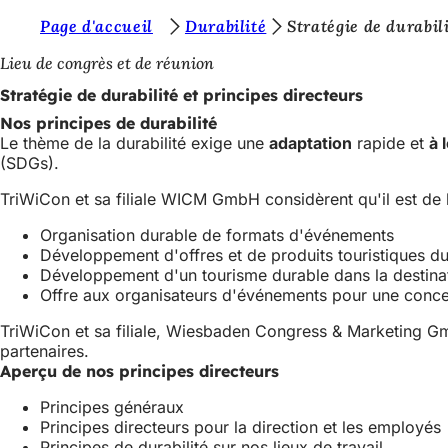
V
Page d'accueil
Durabilité
Stratégie de durabil
Accéder au contenu
o
Lieu de congrès et de réunion
u
Stratégie de durabilité et principes directeurs
s
Nos principes de durabilité
Le thème de la durabilité exige une
adaptation
rapide et
à 
ê
(SDGs).
t
TriWiCon et sa filiale WICM GmbH considèrent qu'il est de l
e
Organisation durable de formats d'événements
s
Développement d'offres et de produits touristiques d
i
Développement d'un tourisme durable dans la dest
Offre aux organisateurs d'événements pour une concep
c
TriWiCon et sa filiale, Wiesbaden Congress & Marketing 
i
partenaires.
:
Aperçu de nos principes directeurs
Principes généraux
Principes directeurs pour la direction et les employés
Principes de durabilité sur nos lieux de travail