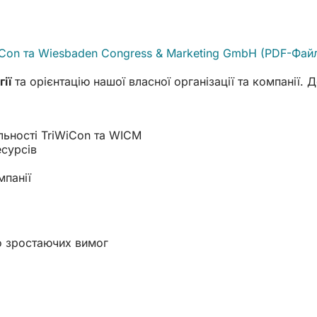
WiCon та Wiesbaden Congress & Marketing GmbH
PDF
-Фай
ії
та орієнтацію нашої власної організації та компанії.
яльності TriWiCon та WICM
есурсів
мпанії
до зростаючих вимог