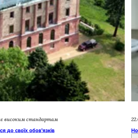
ідає високим стандартам
22
я до своїх обов’язків
Но