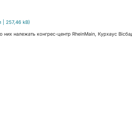
л
257,46 kB
 До них належать конгрес-центр RheinMain, Курхаус Вісба