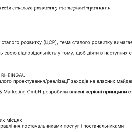
егія сталого розвитку та керівні принципи
ей сталого розвитку (ЦСР), тема сталого розвитку вимаг
 свою відповідальність у тому, щоб діяти в наступних 
N RHEINGAU
алого проектування/реалізації заходів на власних майд
s & Marketing GmbH розробили
власні керівні принципи с
их місцях
управління постачальниками послуг і постачальниками