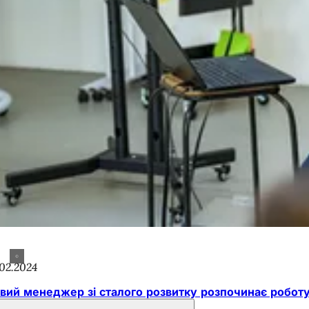
.02.2024
вий менеджер зі сталого розвитку розпочинає робот