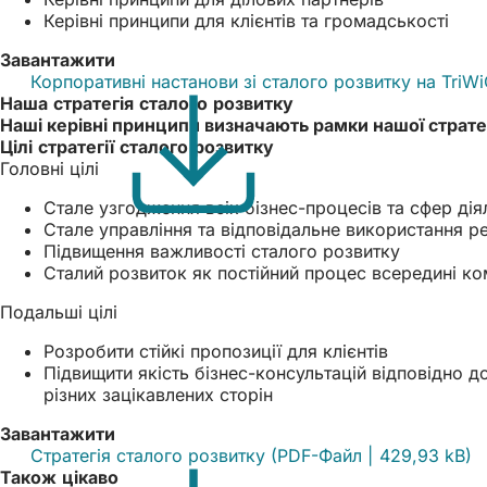
Керівні принципи для клієнтів та громадськості
Завантажити
Корпоративні настанови зі сталого розвитку на Tri
Наша стратегія сталого розвитку
Наші керівні принципи визначають рамки нашої стратег
Цілі стратегії сталого розвитку
Головні цілі
Стале узгодження всіх бізнес-процесів та сфер ді
Стале управління та відповідальне використання р
Підвищення важливості сталого розвитку
Сталий розвиток як постійний процес всередині ко
Подальші цілі
Розробити стійкі пропозиції для клієнтів
Підвищити якість бізнес-консультацій відповідно 
різних зацікавлених сторін
Завантажити
Стратегія сталого розвитку
PDF
-Файл
429,93 kB
Також цікаво