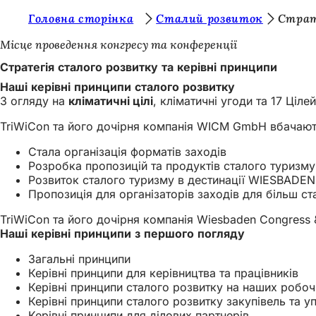
Т
Головна сторінка
Сталий розвиток
Страт
Перейти до змісту
и
Місце проведення конгресу та конференції
т
Стратегія сталого розвитку та керівні принципи
у
Наші керівні принципи сталого розвитку
З огляду на
кліматичні цілі
, кліматичні угоди та 17 Ціл
т
TriWiCon та його дочірня компанія WICM GmbH вбачають
:
Стала організація форматів заходів
Розробка пропозицій та продуктів сталого туризму
Розвиток сталого туризму в дестинації WIESBADE
Пропозиція для організаторів заходів для більш ст
TriWiCon та його дочірня компанія Wiesbaden Congres
Наші керівні принципи з першого погляду
Загальні принципи
Керівні принципи для керівництва та працівників
Керівні принципи сталого розвитку на наших робоч
Керівні принципи сталого розвитку закупівель та 
Керівні принципи для ділових партнерів