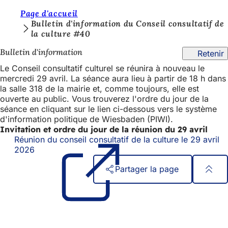
V
Page d'accueil
Accéder au contenu
Bulletin d'information du Conseil consultatif de
o
la culture #40
u
Bulletin d'information
Retenir
s
Le Conseil consultatif culturel se réunira à nouveau le
ê
mercredi 29 avril. La séance aura lieu à partir de 18 h dans
la salle 318 de la mairie et, comme toujours, elle est
t
ouverte au public. Vous trouverez l'ordre du jour de la
e
séance en cliquant sur le lien ci-dessous vers le système
d'information politique de Wiesbaden (PIWI).
s
Invitation et ordre du jour de la réunion du 29 avril
i
Réunion du conseil consultatif de la culture le 29 avril
2026
(S'ouvre
c
dans
Partager la page
un
i
nouvel
:
Pied
Accès rapide
onglet)
de
Tous les services
Calendrier des manifestations
page
Bureau des citoyens