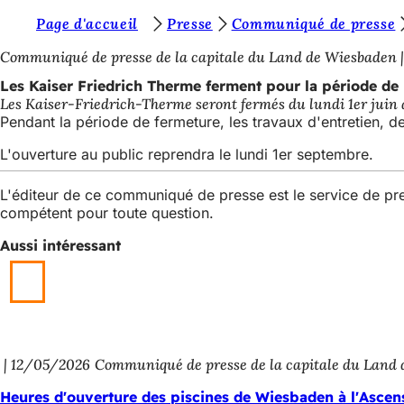
V
Page d'accueil
Presse
Communiqué de presse
Accéder au contenu
o
Communiqué de presse de la capitale du Land de Wiesbaden
u
Les Kaiser Friedrich Therme ferment pour la période de 
Les Kaiser-Friedrich-Therme seront fermés du lundi 1er juin au
s
Pendant la période de fermeture, les travaux d'entretien, 
ê
L'ouverture au public reprendra le lundi 1er septembre.
t
e
L'éditeur de ce communiqué de presse est le service de p
compétent pour toute question.
s
Aussi intéressant
i
c
i
:
12/05/2026
Communiqué de presse de la capitale du Land
Heures d'ouverture des piscines de Wiesbaden à l'Ascen