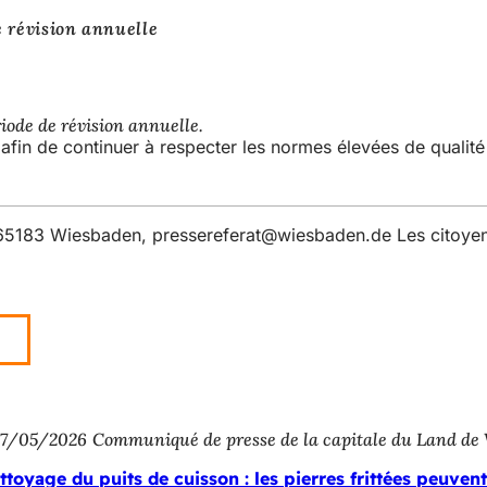
 révision annuelle
iode de révision annuelle.
 afin de continuer à respecter les normes élevées de qualit
, 65183 Wiesbaden,
pressereferat
wiesbaden
de
Les citoyen
7/05/2026
Communiqué de presse de la capitale du Land de
ttoyage du puits de cuisson : les pierres frittées peuven