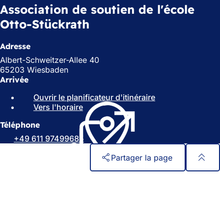
Association de soutien de l'école
Otto-Stückrath
Adresse
Albert-Schweitzer-Allee 40
65203 Wiesbaden
Arrivée
Ouvrir le planificateur d'itinéraire
(
Vers l'horaire
(
S
S
'
Téléphone
'
o
o
u
+49 611 97499685
u
v
v
r
Partager la page
r
e
e
d
Pied
Accès rapide
d
a
de
Tous les services
a
n
Calendrier des manifestations
page
n
s
Bureau des citoyens
s
u