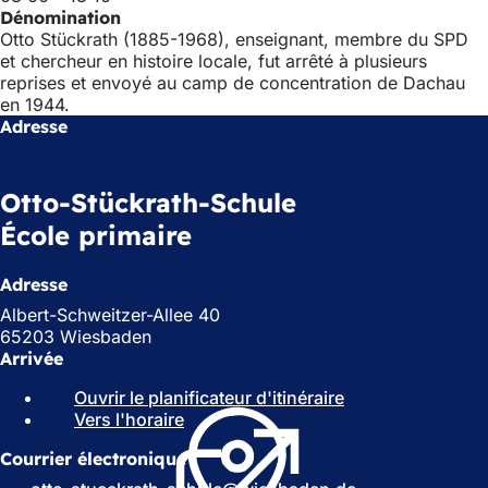
Dénomination
Otto Stückrath (1885-1968), enseignant, membre du SPD
et chercheur en histoire locale, fut arrêté à plusieurs
reprises et envoyé au camp de concentration de Dachau
en 1944.
Adresse
Otto-Stückrath-Schule
École primaire
Adresse
Albert-Schweitzer-Allee 40
65203 Wiesbaden
Arrivée
Ouvrir le planificateur d'itinéraire
(
Vers l'horaire
(
S
S
'
Courrier électronique
'
o
o
u