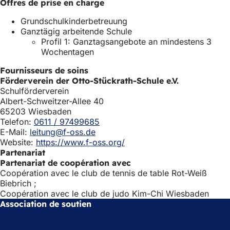
Offres de prise en charge
)
e
l
Grundschulkinderbetreuung
o
Ganztägig arbeitende Schule
n
Profil 1: Ganztagsangebote an mindestens 3
g
Wochentagen
l
e
Fournisseurs de soins
t
Förderverein der Otto-Stückrath-Schule e.V.
)
Schulförderverein
Albert-Schweitzer-Allee 40
65203 Wiesbaden
Telefon:
0611 / 97499685
E-Mail:
leitung@f-oss.de
Website:
https://www.f-oss.org/
Partenariat
Partenariat de coopération avec
Coopération avec le club de tennis de table Rot-Weiß
Biebrich ;
Coopération avec le club de judo Kim-Chi Wiesbaden
Association de soutien