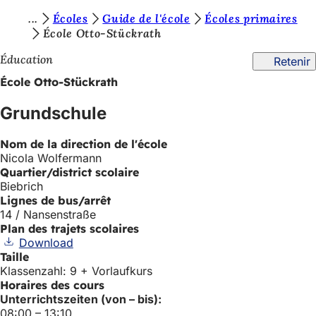
V
Écoles
Guide de l'école
Écoles primaires
Accéder au contenu
École Otto-Stückrath
o
Éducation
Retenir
u
École Otto-Stückrath
s
ê
Grundschule
t
Nom de la direction de l'école
e
Nicola Wolfermann
s
Quartier/district scolaire
Biebrich
i
Lignes de bus/arrêt
14 / Nansenstraße
c
Plan des trajets scolaires
i
Download
Taille
:
Klassenzahl: 9 + Vorlaufkurs
Horaires des cours
Unterrichtszeiten (von – bis):
08:00 – 13:10