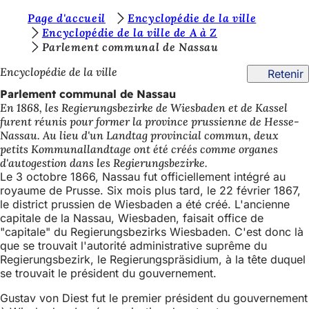
V
Page d'accueil
Encyclopédie de la ville
Accéder au contenu
Encyclopédie de la ville de A à Z
o
Parlement communal de Nassau
u
Encyclopédie de la ville
Retenir
s
Parlement communal de Nassau
ê
En 1868, les Regierungsbezirke de Wiesbaden et de Kassel
furent réunis pour former la province prussienne de Hesse-
t
Nassau. Au lieu d'un Landtag provincial commun, deux
e
petits Kommunallandtage ont été créés comme organes
d'autogestion dans les Regierungsbezirke.
s
Le 3 octobre 1866, Nassau fut officiellement intégré au
i
royaume de Prusse. Six mois plus tard, le 22 février 1867,
le district prussien de Wiesbaden a été créé. L'ancienne
c
capitale de la Nassau, Wiesbaden, faisait office de
i
"capitale" du Regierungsbezirks Wiesbaden. C'est donc là
que se trouvait l'autorité administrative suprême du
:
Regierungsbezirk, le Regierungspräsidium, à la tête duquel
se trouvait le président du gouvernement.
Gustav von Diest fut le premier président du gouvernement