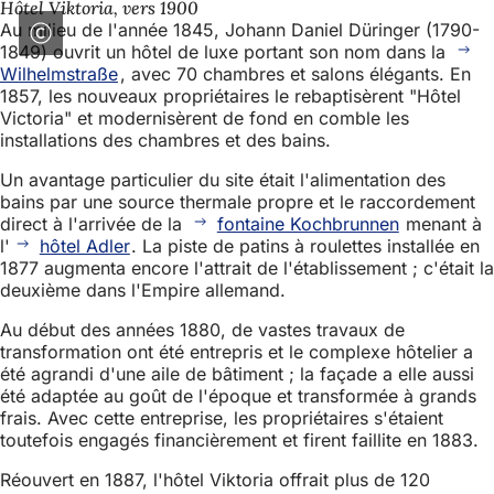
Hôtel Viktoria, vers 1900
Au milieu de l'année 1845, Johann Daniel Düringer (1790-
1849) ouvrit un hôtel de luxe portant son nom dans la
Wilhelmstraße
, avec 70 chambres et salons élégants. En
1857, les nouveaux propriétaires le rebaptisèrent "Hôtel
Victoria" et modernisèrent de fond en comble les
installations des chambres et des bains.
Un avantage particulier du site était l'alimentation des
bains par une source thermale propre et le raccordement
direct à l'arrivée de la
fontaine Kochbrunnen
menant à
l'
hôtel Adler
. La piste de patins à roulettes installée en
1877 augmenta encore l'attrait de l'établissement ; c'était la
deuxième dans l'Empire allemand.
Au début des années 1880, de vastes travaux de
transformation ont été entrepris et le complexe hôtelier a
été agrandi d'une aile de bâtiment ; la façade a elle aussi
été adaptée au goût de l'époque et transformée à grands
frais. Avec cette entreprise, les propriétaires s'étaient
toutefois engagés financièrement et firent faillite en 1883.
Réouvert en 1887, l'hôtel Viktoria offrait plus de 120