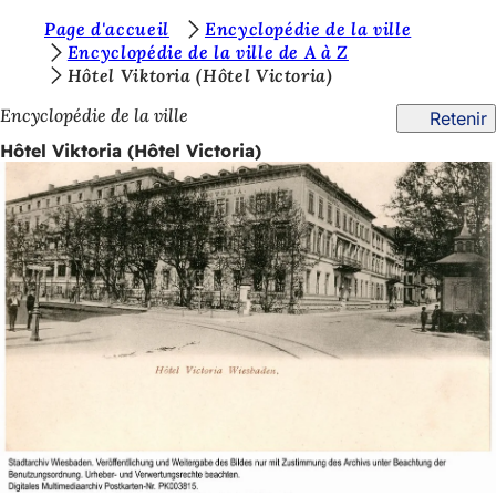
V
Page d'accueil
Encyclopédie de la ville
Accéder au contenu
Encyclopédie de la ville de A à Z
o
Hôtel Viktoria (Hôtel Victoria)
u
Encyclopédie de la ville
Retenir
s
Hôtel Viktoria (Hôtel Victoria)
ê
t
e
s
i
c
i
: