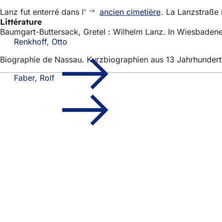
Lanz fut enterré dans l'
ancien cimetière
. La Lanzstraße 
Littérature
Baumgart-Buttersack, Gretel : Wilhelm Lanz. In Wiesbadener
Renkhoff, Otto
Biographie de Nassau. Kurzbiographien aus 13 Jahrhundert
Faber, Rolf
Pied
Accès rapide
de
Tous les services
Calendrier des man
page
Bureau des citoye
Commentaires sur 
Mentions légales