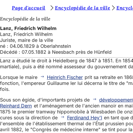
V
Page d'accueil
Encyclopédie de la ville
Encyclo
Accéder au contenu
o
Encyclopédie de la ville
u
Lanz, Friedrich Wilhelm
Lanz, Friedrich Wilhelm
s
Juriste, maire de la ville
ê
né : 04.06.1829 à Oberlahnstein
Décédé : 07.05.1882 à Neesbach près de Hünfeld
t
Lanz a étudié le droit à Heidelberg de 1847 à 1851. En 1854,
e
martiale), puis a été nommé assesseur du gouvernement dan
s
Lorsque le maire
Heinrich Fischer
prit sa retraite en 18
i
fonction, l'empereur Guillaume Ier lui décerna le titre de "ma
fois.
c
Sous son égide, d'importants projets de
développement 
i
Reinhard Dern
et l'aménagement de l'ancien manoir en mai
:
1875 le premier tramway hippomobile à Wiesbaden (le onzi
cures sous la direction de
Ferdinand Hey'l
en tant que d
l'ensemble de l'établissement thermal de l'État prussien po
avril 1882, le "Congrès de médecine interne" se tint pour l