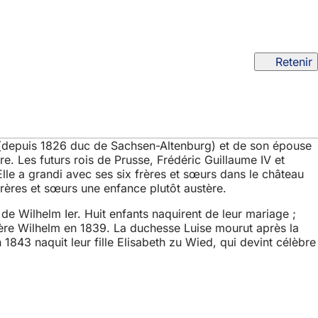
Retenir
n (depuis 1826 duc de Sachsen-Altenburg) et de son épouse
e. Les futurs rois de Prusse, Frédéric Guillaume IV et
lle a grandi avec ses six frères et sœurs dans le château
 frères et sœurs une enfance plutôt austère.
e Wilhelm Ier. Huit enfants naquirent de leur mariage ;
ère Wilhelm en 1839. La duchesse Luise mourut après la
843 naquit leur fille Elisabeth zu Wied, qui devint célèbre