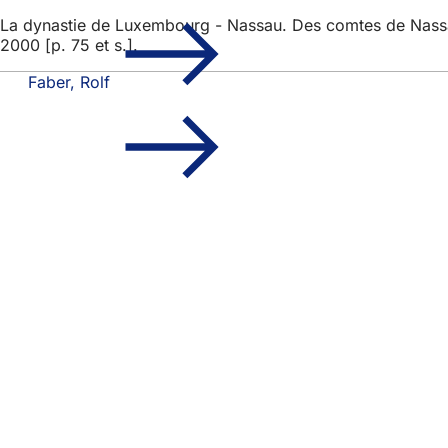
La dynastie de Luxembourg - Nassau. Des comtes de Nassa
2000 [p. 75 et s.].
Faber, Rolf
Pied
Accès rapide
de
Tous les services
Calendrier des man
page
Bureau des citoye
Commentaires sur 
Mentions légales
Paramètres de conf
Conditions d'utilis
Déclaration d'acces