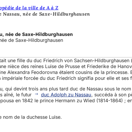
pédie de la ville de A à Z
de Nassau, née de Saxe-Hildburghausen
au, née de Saxe-Hildburghausen
 née de Saxe-Hildburghausen
était une fille du duc Friedrich von Sachsen-Hildburghause
une nièce des reines Luise de Prusse et Friederike de Hanovr
rine Alexandra Feodorovna étaient cousins de la princesse. E
n impériale forcée du duc Friedrich signifia pour elle et ses
 qui devint trois ans plus tard duc de Nassau sous le nom d
 aîné, le futur
duc Adolph zu Nassau
, succéda à son p
épousa en 1842 le prince Hermann zu Wied (1814-1864) ; en 1
le nom de la duchesse Luise.