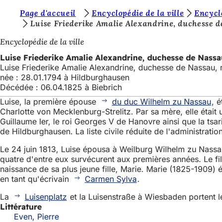
V
Page d'accueil
Encyclopédie de la ville
Encyclo
Accéder au contenu
Luise Friederike Amalie Alexandrine, duchesse 
o
Encyclopédie de la ville
u
Luise Friederike Amalie Alexandrine, duchesse de Nass
s
Luise Friederike Amalie Alexandrine, duchesse de Nassau,
ê
née : 28.01.1794 à Hildburghausen
Décédée : 06.04.1825 à Biebrich
t
Luise, la première épouse
du duc Wilhelm zu Nassau
, 
e
Charlotte von Mecklenburg-Strelitz. Par sa mère, elle était 
s
Guillaume Ier, le roi Georges V de Hanovre ainsi que la tsa
de Hildburghausen. La liste civile réduite de l'administratio
i
Le 24 juin 1813, Luise épousa à Weilburg Wilhelm zu Nassau,
c
quatre d'entre eux survécurent aux premières années. Le fils
i
naissance de sa plus jeune fille, Marie. Marie (1825-1909) 
en tant qu'écrivain
Carmen Sylva
.
:
La
Luisenplatz
et la Luisenstraße à Wiesbaden portent 
Littérature
Even, Pierre