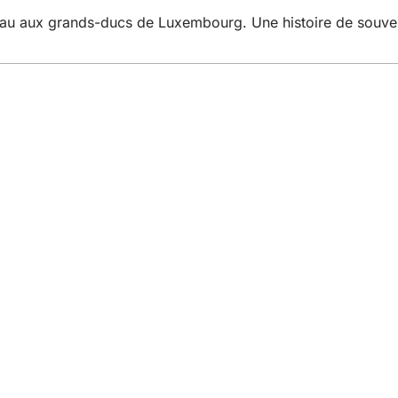
u aux grands-ducs de Luxembourg. Une histoire de souver
ifestations
ns
le site web
identialité
ation
sibilité