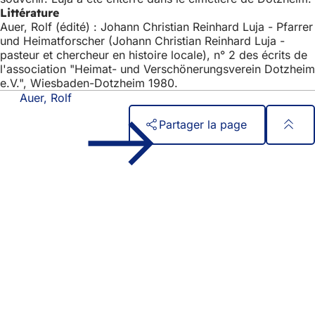
Littérature
Auer, Rolf (édité) : Johann Christian Reinhard Luja - Pfarrer
und Heimatforscher (Johann Christian Reinhard Luja -
pasteur et chercheur en histoire locale), n° 2 des écrits de
l'association "Heimat- und Verschönerungsverein Dotzheim
e.V.", Wiesbaden-Dotzheim 1980.
Auer, Rolf
Partager la page
Pied
Accès rapide
de
Tous les services
Calendrier des manifestations
page
Bureau des citoyens
Commentaires sur le site web
Mentions légales
Paramètres de confidentialité
Conditions d'utilisation