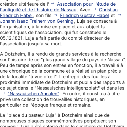
création ultérieure de l'
Association pour l'étude de
l'antiquité et de l'histoire de Nassau
. Avec
Christian
Friedrich Habel
, son fils
Friedrich Gustav Habel
et
Johann Isaac Freiherr von Gerning
, Luja se consacra à
l'organisation, à la mise en place et aux objectifs
scientifiques de l'association, qui fut constituée le
05.12.1821. Luja a fait partie du comité directeur de
l'association jusqu'à sa mort.
A Dotzheim, il a rendu de grands services à la recherche
sur l'histoire de ce "plus grand village du pays de Nassau".
Peu de temps après son entrée en fonction, il a travaillé à
une chronique de la commune et a réalisé un plan précis
de la localité "à vue d'œil". Il entreprit des fouilles à
proximité immédiate de Dotzheim et publia des rapports à
ce sujet dans le "Nassauisches Intelligenzblatt" et dans les
"Nassauischen Annalen"
. En outre, il constitua à titre
privé une collection de trouvailles historiques, en
particulier de l'époque franque et romaine.
La "place du pasteur Luja" à Dotzheim ainsi que de
nombreuses plaques commémoratives perpétuent son
souvenir. Luja a été enterré dans le cimetière de Dotzheim.