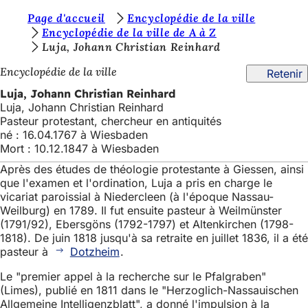
V
Page d'accueil
Encyclopédie de la ville
Accéder au contenu
Encyclopédie de la ville de A à Z
o
Luja, Johann Christian Reinhard
u
Encyclopédie de la ville
Retenir
s
Luja, Johann Christian Reinhard
ê
Luja, Johann Christian Reinhard
Pasteur protestant, chercheur en antiquités
t
né : 16.04.1767 à Wiesbaden
e
Mort : 10.12.1847 à Wiesbaden
s
Après des études de théologie protestante à Giessen, ainsi
que l'examen et l'ordination, Luja a pris en charge le
i
vicariat paroissial à Niedercleen (à l'époque Nassau-
c
Weilburg) en 1789. Il fut ensuite pasteur à Weilmünster
(1791/92), Ebersgöns (1792-1797) et Altenkirchen (1798-
i
1818). De juin 1818 jusqu'à sa retraite en juillet 1836, il a été
pasteur à
Dotzheim
.
:
Le "premier appel à la recherche sur le Pfalgraben"
(Limes), publié en 1811 dans le "Herzoglich-Nassauischen
Allgemeine Intelligenzblatt", a donné l'impulsion à la