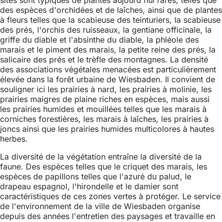
sites sont typiques de plantes aujourd'hui rares, telles que
des espèces d'orchidées et de laîches, ainsi que de plantes
à fleurs telles que la scabieuse des teinturiers, la scabieuse
des prés, l'orchis des ruisseaux, la gentiane officinale, la
griffe du diable et l'absinthe du diable, la phléole des
marais et le piment des marais, la petite reine des prés, la
salicaire des prés et le trèfle des montagnes. La densité
des associations végétales menacées est particulièrement
élevée dans la forêt urbaine de Wiesbaden. Il convient de
souligner ici les prairies à nard, les prairies à molinie, les
prairies maigres de plaine riches en espèces, mais aussi
les prairies humides et mouillées telles que les marais à
corniches forestières, les marais à laîches, les prairies à
joncs ainsi que les prairies humides multicolores à hautes
herbes.
La diversité de la végétation entraîne la diversité de la
faune. Des espèces telles que le criquet des marais, les
espèces de papillons telles que l'azuré du palud, le
drapeau espagnol, l'hirondelle et le damier sont
caractéristiques de ces zones vertes à protéger. Le service
de l'environnement de la ville de Wiesbaden organise
depuis des années l'entretien des paysages et travaille en