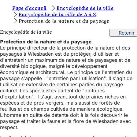
V
Page d'accueil
Encyclopédie de la ville
Accéder au contenu
Encyclopédie de la ville de A à Z
o
Protection de la nature et du paysage
u
Encyclopédie de la ville
Retenir
s
Protection de la nature et du paysage
ê
Le principe directeur de la protection de la nature et des
paysages à Wiesbaden est de protéger, d'utiliser et
t
d'entretenir un maximum de nature et de paysages et de
e
diversité biologique, malgré le développement
économique et architectural. Le principe de l'entretien du
s
paysage s'appelle : "entretien par l'utilisation". Il s'agit de
i
l'utilisation extensive de certaines parties du paysage
culturel. Les spécialistes parlent de "biotopes
c
d'exploitation". Il s'agit avant tout de prairies riches en
i
espèces et de prés-vergers, mais aussi de forêts de
feuillus et de champs cultivés de manière écologique.
:
L'homme en quête de détente doit à la fois découvrir le
paysage et traiter la faune et la flore de Wiesbaden avec
respect.