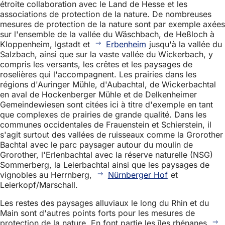
étroite collaboration avec le Land de Hesse et les
associations de protection de la nature. De nombreuses
mesures de protection de la nature sont par exemple axées
sur l'ensemble de la vallée du Wäschbach, de Heßloch à
Kloppenheim, Igstadt et
Erbenheim
jusqu'à la vallée du
Salzbach, ainsi que sur la vaste vallée du Wickerbach, y
compris les versants, les crêtes et les paysages de
roselières qui l'accompagnent. Les prairies dans les
régions d'Auringer Mühle, d'Aubachtal, de Wickerbachtal
en aval de Hockenberger Mühle et de Delkenheimer
Gemeindewiesen sont citées ici à titre d'exemple en tant
que complexes de prairies de grande qualité. Dans les
communes occidentales de Frauenstein et Schierstein, il
s'agit surtout des vallées de ruisseaux comme la Grorother
Bachtal avec le parc paysager autour du moulin de
Grorother, l'Erlenbachtal avec la réserve naturelle (NSG)
Sommerberg, la Leierbachtal ainsi que les paysages de
vignobles au Herrnberg,
Nürnberger Hof
et
Leierkopf/Marschall.
Les restes des paysages alluviaux le long du Rhin et du
Main sont d'autres points forts pour les mesures de
protection de la nature. En font partie les îles rhénanes