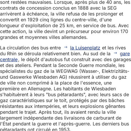
sont restées mauvaises. Lorsque, après plus de 40 ans, les
contrats de concession conclus en 1888 avec la SEG
arrivèrent à échéance, la ville refusa de les prolonger et
convertit en 1929 cinq lignes du centre-ville, d'une
longueur d'exploitation de 25 km, en service de bus. Avec
cette action, la ville devint un précurseur pour environ 170
grandes et moyennes villes allemandes.
La circulation des bus entre
la Luisenplatz
et les rives
du Rhin se déroula relativement bien. Au sud de la
gare
centrale
, le dépôt d'autobus fut construit avec des garages
et des ateliers. Pendant la Seconde Guerre mondiale, les
spécialistes du gaz de la WEGWAG (Wasser-, Elektrizitäts-
und Gaswerke Wiesbaden AG) réussirent à utiliser du gaz
de ville non comprimé à la place de l'essence, une
première en Allemagne. Les habitants de Wiesbaden
s'habituèrent à leurs "bus pétaradants", avec leurs sacs de
gaz caractéristiques sur le toit, protégés par des bâches
résistantes aux intempéries, et leurs explosions gênantes
pendant le trajet. Après tout, ils avaient rendu la ville
largement indépendante des livraisons de carburant de
l'État pendant la guerre et l'après-guerre. Les derniers bus
pétaradants ont circulé en 1953.