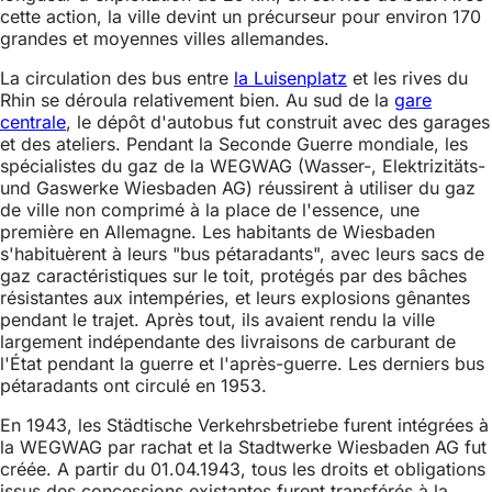
cette action, la ville devint un précurseur pour environ 170
grandes et moyennes villes allemandes.
La circulation des bus entre
la Luisenplatz
et les rives du
Rhin se déroula relativement bien. Au sud de la
gare
centrale
, le dépôt d'autobus fut construit avec des garages
et des ateliers. Pendant la Seconde Guerre mondiale, les
spécialistes du gaz de la WEGWAG (Wasser-, Elektrizitäts-
und Gaswerke Wiesbaden AG) réussirent à utiliser du gaz
de ville non comprimé à la place de l'essence, une
première en Allemagne. Les habitants de Wiesbaden
s'habituèrent à leurs "bus pétaradants", avec leurs sacs de
gaz caractéristiques sur le toit, protégés par des bâches
résistantes aux intempéries, et leurs explosions gênantes
pendant le trajet. Après tout, ils avaient rendu la ville
largement indépendante des livraisons de carburant de
l'État pendant la guerre et l'après-guerre. Les derniers bus
pétaradants ont circulé en 1953.
En 1943, les Städtische Verkehrsbetriebe furent intégrées à
la WEGWAG par rachat et la Stadtwerke Wiesbaden AG fut
créée. A partir du 01.04.1943, tous les droits et obligations
issus des concessions existantes furent transférés à la