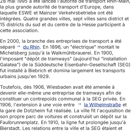
28 mai 1995 a été lancée l'autorité de transport Rhin-Main,
la plus grande autorité de transport d'Europe, dans
laquelle ESWE et Mainzer Verkehrsbetriebe ont été
intégrées. Quatre grandes villes, sept villes sans district et
15 districts du sud et du centre de la Hesse participent à
cette association.
En 2000, la branche des entreprises de transport a été
séparé
du Rhin
. En 1896, un "électrique" montait le
Michelsberg jusqu'à la Walkmühlbrauerei. En 1900,
l'imposant "dépôt de tramways" (aujourd'hui "installation
Galatea") de la Süddeutsche Eisenbahn-Gesellschaft (SEG)
fut installé à Biebrich et domina largement les transports
urbains jusqu'en 1929.
Toutefois, dès 1906, Wiesbaden avait été amenée à
devenir elle-même une entreprise de tramways afin de
constituer un contrepoids communal à la SEG privée. En
1906, l'extension à une voie entre
la Wilhelmstraße
et
la gare de Dotzheim fut réalisée. La ville fit l'acquisition de
son propre parc de voitures et construisit un dépôt sur la
Faulbrunnenplatz. En 1910, la ligne fut prolongée jusqu'à
Bierstadt. Les relations entre la ville et la SEG étaient et