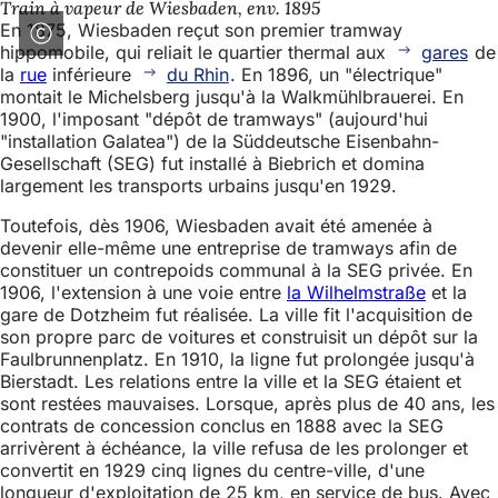
Train à vapeur de Wiesbaden, env. 1895
En 1875, Wiesbaden reçut son premier tramway
hippomobile, qui reliait le quartier thermal aux
gares
de
la
rue
inférieure
du Rhin
. En 1896, un "électrique"
montait le Michelsberg jusqu'à la Walkmühlbrauerei. En
1900, l'imposant "dépôt de tramways" (aujourd'hui
"installation Galatea") de la Süddeutsche Eisenbahn-
Gesellschaft (SEG) fut installé à Biebrich et domina
largement les transports urbains jusqu'en 1929.
Toutefois, dès 1906, Wiesbaden avait été amenée à
devenir elle-même une entreprise de tramways afin de
constituer un contrepoids communal à la SEG privée. En
1906, l'extension à une voie entre
la Wilhelmstraße
et la
gare de Dotzheim fut réalisée. La ville fit l'acquisition de
son propre parc de voitures et construisit un dépôt sur la
Faulbrunnenplatz. En 1910, la ligne fut prolongée jusqu'à
Bierstadt. Les relations entre la ville et la SEG étaient et
sont restées mauvaises. Lorsque, après plus de 40 ans, les
contrats de concession conclus en 1888 avec la SEG
arrivèrent à échéance, la ville refusa de les prolonger et
convertit en 1929 cinq lignes du centre-ville, d'une
longueur d'exploitation de 25 km, en service de bus. Avec